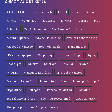
ΔΗΜΟΦΙΛΕΙΣ ΕΤΙΚΕΤΕΣ
ATLAS FILTRI
bizi and tedeschi
ELLECI
Ferro
Gloria
KARAG
Martin Bath
Meccalte
MIYAKE
Pedrollo
Plus
Splendid
Έπιπλα Μπάνιου
Ανταλλακτικό
Αντλία
Αντλία Λυμάτων
Αντλίες Επιφάνειας
Αντλίες Περιφερειακές
Αξεσουάρ Μπάνιου
Βιομηχανικά Είδη
Επικαθήμενος
Ηλεκτροκινητήρας
Θέρμανση
Θερμαντικό Σώμα
Κήπος
Καλοριφέρ
Καμπίνα
Καμπίνες
Κουζίνα
Λεκάνη
ΜΠΑΝΙΟ
Μπαταρία Κουζίνας
Μπαταρία Μπάνιου
Μπαταρία Νεροχύτη
Μπαταρία Νιπτήρος
Μπαταρία λουτρού
Νεροχύτης
Νιπτήρας
Πετσετοκρεμάστρα
Πλακάκια
Σετ Επίπλων Μπάνιου
Σύστημα Εντοιχισμού
Σώματα πάνελ
Φίλτρα νερού
αντλία γεωτρήσεων