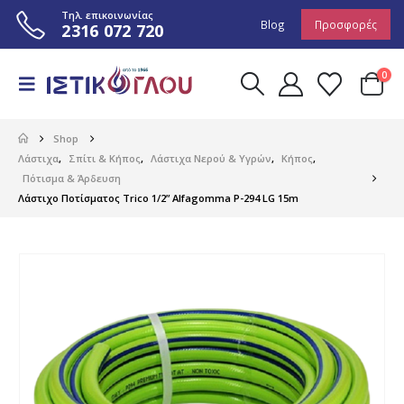
Τηλ. επικοινωνίας
Blog
Προσφορές
2316 072 720
0
Shop
Λάστιχα
,
Σπίτι & Κήπος
,
Λάστιχα Νερού & Υγρών
,
Κήπος
,
Πότισμα & Άρδευση
Λάστιχο Ποτίσματος Trico 1/2” Αlfagomma P-294 LG 15m