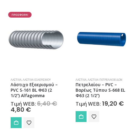
ΠΡΟΣΦΟΡΑ!
ΛΆΣΤΙΧΑ
,
ΛΆΣΤΙΧΑ ΕΞΑΕΡΙΣΜΟΎ
ΛΆΣΤΙΧΑ
,
ΛΆΣΤΙΧΑ ΠΕΤΡΕΛΑΙΟΕΙΔΏΝ
Λάστιχο Εξαερισμού –
Πετρελαίου – PVC –
PVC S-161 BL Φ63 (2
Βαρέως Τύπου S-668 EL
1/2”) Alfagomma
Φ63 (2 1/2”)
Original
6,40
€
19,20
€
Τιμή WEB:
Τιμή WEB:
price
Η
4,80
€
was:
τρέχουσα
6,40 €.
τιμή
είναι:
4,80 €.