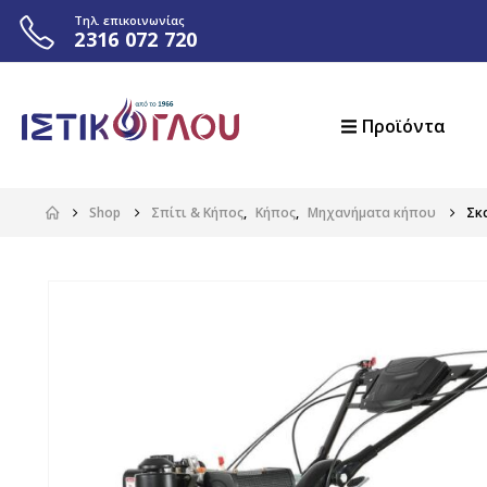
Τηλ. επικοινωνίας
2316 072 720
Προϊόντα
Shop
Σπίτι & Κήπος
,
Κήπος
,
Μηχανήματα κήπου
Σκ