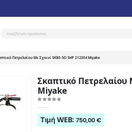
απτικό Πετρελαίου Με Σχοινί SK80-5D 5HP 212304 Miyake
Σκαπτικό Πετρελαίου Μ
Miyake
0
out of 5
Τιμή WEB:
750,00
€