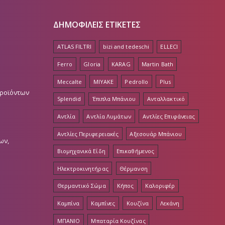
ΔΗΜΟΦΙΛΕΙΣ ΕΤΙΚΕΤΕΣ
ATLAS FILTRI
bizi and tedeschi
ELLECI
Ferro
Gloria
KARAG
Martin Bath
Meccalte
MIYAKE
Pedrollo
Plus
Προϊόντων
Splendid
Έπιπλα Μπάνιου
Ανταλλακτικό
Αντλία
Αντλία Λυμάτων
Αντλίες Επιφάνειας
Αντλίες Περιφερειακές
Αξεσουάρ Μπάνιου
ων,
Βιομηχανικά Είδη
Επικαθήμενος
Ηλεκτροκινητήρας
Θέρμανση
Θερμαντικό Σώμα
Κήπος
Καλοριφέρ
Καμπίνα
Καμπίνες
Κουζίνα
Λεκάνη
ΜΠΑΝΙΟ
Μπαταρία Κουζίνας