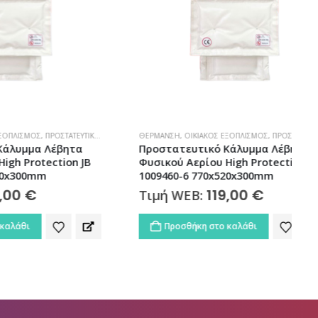
ΣΤΑΤΕΥΤΙΚΆ ΜΟΝΆΔΩΝ
ΘΈΡΜΑΝΣΗ
,
ΣΠΊΤΙ
,
ΣΠΊΤΙ & ΚΉΠΟΣ
,
ΟΙΚΙΑΚΌΣ ΕΞΟΠΛΙΣΜΌΣ
,
ΦΥΣΙΚΌ ΑΈΡΙΟ
,
ΠΡΟΣΤΑΤΕΥΤΙΚΆ ΜΟΝΆΔΩΝ
έβητα
Προστατευτικό Κάλυμμα Λέβητα
ction JB
Φυσικού Αερίου High Protection JB
1009460-6 770x520x300mm
119,00
€
Τιμή WEB:
Προσθήκη στο καλάθι