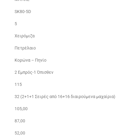
SK80-5D
5
Χειρόμιζα
Πετρέλαιο
Κορώνα – Πηνίο
2 Εμπρός-1 Όπισθεν
115
32 (2+1+1 Σειρές από 16+16 διαιρούμενα μαχαίρια)
105,00
87,00
52,00