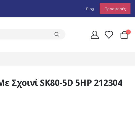
Blog
Προσφορές
0
ε Σχοινί SK80-5D 5HP 212304