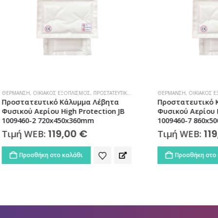
ΙΚΙΑΚΌΣ ΕΞΟΠΛΙΣΜΌΣ
,
ΠΡΟΣΤΑΤΕΥΤΙΚΆ ΜΟΝΆΔΩΝ
ΘΈΡΜΑΝΣΗ
,
ΣΠΊΤΙ
,
ΣΠΊΤΙ & ΚΉΠΟΣ
,
ΟΙΚΙΑΚΌΣ ΕΞΟΠΛΙΣΜΌΣ
,
ΦΥΣΙΚΌ ΑΈΡΙΟ
,
ΠΡΟ
υτικό Κάλυμμα Λέβητα
Προστατευτικό Κάλυμμα Λ
ερίου High Protection JB
Φυσικού Αερίου High Prote
2 720x450x360mm
1009460-7 860x500x300mm
119,00
€
119,00
€
EB:
Τιμή WEB:
ήκη στο καλάθι
Προσθήκη στο καλάθι