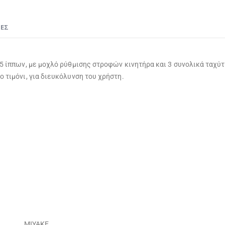
ΊΕΣ
5 ίππων, με μοχλό ρύθμισης στροφών κινητήρα και 3 συνολικά ταχύτη
 τιμόνι, για διευκόλυνση του χρήστη.
Ν
MIYAKE