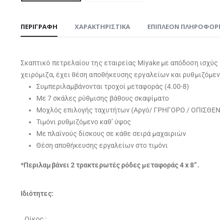
ΠΕΡΙΓΡΑΦΉ
ΧΑΡΑΚΤΗΡΙΣΤΙΚΑ
ΕΠΙΠΛΈΟΝ ΠΛΗΡΟΦΟΡ
Σκαπτικό πετρελαίου της εταιρείας Miyake με απόδοση ισχύς 
χειρόμιζα, έχει θέση αποθήκευσης εργαλείων και ρυθμιζόμενο
Συμπεριλαμβάνονται τροχοί μεταφοράς (4.00-8)
Με 7 σκάλες ρύθμισης βάθους σκαψίματο
Μοχλός επιλογής ταχυτήτων (Αργό/ ΓΡΗΓΟΡΟ / ΟΠΙΣΘΕ
Τιμόνι ρυθμιζόμενο καθ’ ύψος
Με πλαϊνούς δίσκους σε κάθε σειρά μαχαιριών
Θέση αποθήκευσης εργαλείων στο τιμόνι
*Περιλαμβάνει 2 τρακτερωτές ρόδες μεταφοράς 4 x 8”.
Ιδιότητες:
Οίκος :