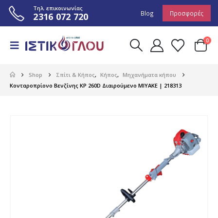
Τηλ. επικοινωνίας
Blog
Προσφορές
2316 072 720
0
Shop
Σπίτι & Κήπος
,
Κήπος
,
Μηχανήματα κήπου
Κονταροπρίονο Βενζίνης KP 260D Διαιρούμενο MIYAKE | 218313