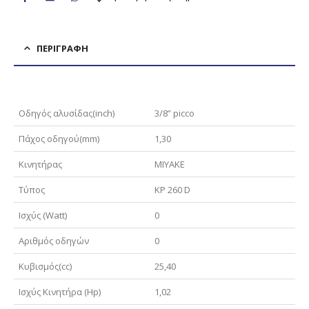
ΠΕΡΙΓΡΑΦΉ
Οδηγός αλυσίδας(inch)
3/8” picco
Πάχος οδηγού(mm)
1,30
Κινητήρας
MIYAKE
Τύπoς
KP 260 D
Ισχύς (Watt)
0
Αριθμός οδηγών
0
Κυβισμός(cc)
25,40
Ισχύς Κινητήρα (Hp)
1,02