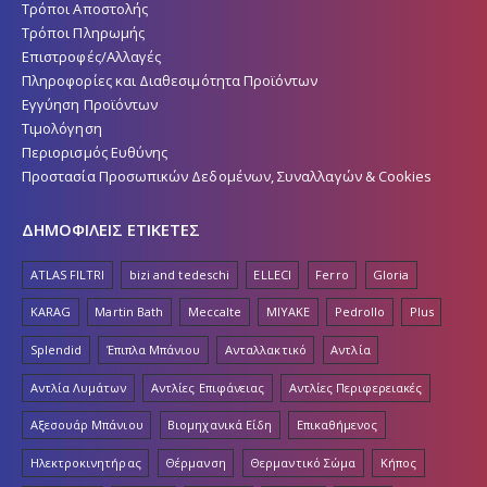
Τρόποι Αποστολής
Τρόποι Πληρωμής
Επιστροφές/Αλλαγές
Πληροφορίες και Διαθεσιμότητα Προϊόντων
Εγγύηση Προϊόντων
Τιμολόγηση
Περιορισμός Ευθύνης
Προστασία Προσωπικών Δεδομένων, Συναλλαγών & Cookies
ΔΗΜΟΦΙΛΕΙΣ ΕΤΙΚΕΤΕΣ
ATLAS FILTRI
bizi and tedeschi
ELLECI
Ferro
Gloria
KARAG
Martin Bath
Meccalte
MIYAKE
Pedrollo
Plus
Splendid
Έπιπλα Μπάνιου
Ανταλλακτικό
Αντλία
Αντλία Λυμάτων
Αντλίες Επιφάνειας
Αντλίες Περιφερειακές
Αξεσουάρ Μπάνιου
Βιομηχανικά Είδη
Επικαθήμενος
Ηλεκτροκινητήρας
Θέρμανση
Θερμαντικό Σώμα
Κήπος