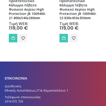
Προστατευτικό
Προστατευτικό
Κάλυμμα Λέβητα
Κάλυμμα Λέβητα
Φυσικού Αερίου High
Φυσικού Αερίου High
Protection JB 1009460-
Protection JB 1009460-
21 800x540x260mm
23 830x450x350mm
Τιμή WEB:
Τιμή WEB:
119,00
€
119,00
€
ΕΠΙΚΟΙΝΩΝΙΑ
Διεύθυνση:
Εθνικής Αντιστάσεως 27 & Θεμιστοκλέους 1
Τηλέφωνο επικοινωνίας:
2316 072 720