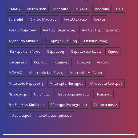
KARAG
Martin Bath
Meccalte
MIYAKE
Pedrollo
Plus
Splendid
Έπιπλα Μπάνιου
Ανταλλακτικό
Αντλία
Αντλία Λυμάτων
Αντλίες Επιφάνειας
Αντλίες Περιφερειακές
Αξεσουάρ Μπάνιου
Βιομηχανικά Είδη
Επικαθήμενος
Ηλεκτροκινητήρας
Θέρμανση
Θερμαντικό Σώμα
Κήπος
Καλοριφέρ
Καμπίνα
Καμπίνες
Κουζίνα
Λεκάνη
ΜΠΑΝΙΟ
Μπαταρία Κουζίνας
Μπαταρία Μπάνιου
Μπαταρία Νεροχύτη
Μπαταρία Νιπτήρος
Μπαταρία λουτρού
Νεροχύτης
Νιπτήρας
Πετσετοκρεμάστρα
Πλακάκια
Σετ Επίπλων Μπάνιου
Σύστημα Εντοιχισμού
Σώματα πάνελ
Φίλτρα νερού
αντλία γεωτρήσεων