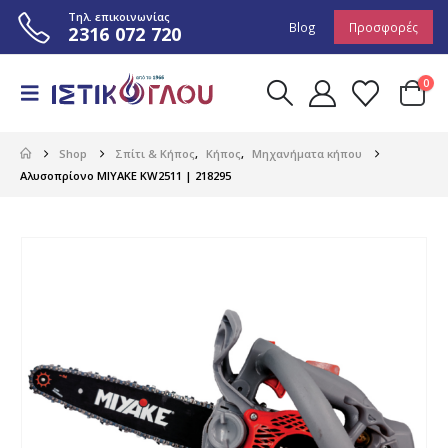
Τηλ. επικοινωνίας
Blog
Προσφορές
2316 072 720
0
Shop
Σπίτι & Κήπος
,
Κήπος
,
Μηχανήματα κήπου
Αλυσοπρίονο MIYAKE KW2511 | 218295