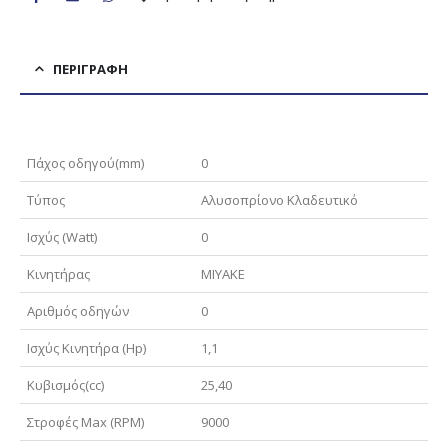
ΠΕΡΙΓΡΑΦΉ
Πάχος οδηγού(mm)
0
Τύπoς
Αλυσοπρίονο Κλαδευτικό
Ισχύς (Watt)
0
Κινητήρας
MIYAKE
Αριθμός οδηγών
0
Ισχύς Κινητήρα (Hp)
1,1
Κυβισμός(cc)
25,40
Στροφές Μax (RPM)
9000