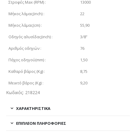
Στροφές Μax (RPM) :
13000
Μήκος λάμας(inch) :
22
Μήκος λάμας(cm) :
55,90
Οδηγός αλυσίδας(inch) :
3/8”
Αριθμός οδηγών :
76
Πάχος οδηγού(mm) :
1,50
Καθαρό βάρος (Kg) :
8,75
Μεικτό βάρος (Kg) :
9,20
Κωδικός: 218224
ΧΑΡΑΚΤΗΡΙΣΤΙΚΑ
ΕΠΙΠΛΈΟΝ ΠΛΗΡΟΦΟΡΊΕΣ