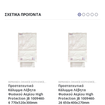
ΣΧΕΤΙΚΆ ΠΡΟΪΌΝΤΑ
ΙΚΌ ΑΈΡΙΟ
,
ΠΌΤΙΣΜΑ & ΆΡΔΕΥΣΗ
ΘΈΡΜΑΝΣΗ
,
ΟΙΚΙΑΚΌΣ ΕΞΟΠΛΙΣΜΌΣ
,
ΣΠΊΤΙ & ΚΉΠΟΣ
,
ΠΡΟΣΤΑΤΕΥΤΙΚΆ ΜΟΝΆΔΩΝ
ΘΈΡΜΑΝΣΗ
,
ΟΙΚΙΑΚΌΣ ΕΞΟΠΛΙΣΜΌΣ
,
ΣΠΊΤΙ
,
ΣΠΊΤΙ & ΚΉΠΟΣ
,
,
ΠΡΟΣΤΑΤ
ΦΥΣΙΚΌ 
Προστατευτικό
Προστατευτικό
Κάλυμμα Λέβητα
Κάλυμμα Λέβητα
Φυσικού Αερίου High
Φυσικού Αερίου High
Protection JB 1009460-
Protection JB 1009460-
6 770x520x300mm
26 650x400x270mm