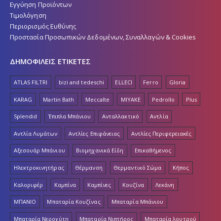
Εγγύηση Προϊόντων
Τιμολόγηση
Περιορισμός Ευθύνης
Προστασία Προσωπικών Δεδομένων, Συναλλαγών & Cookies
ΔΗΜΟΦΙΛΕΙΣ ΕΤΙΚΕΤΕΣ
ATLAS FILTRI
bizi and tedeschi
ELLECI
Ferro
Gloria
KARAG
Martin Bath
Meccalte
MIYAKE
Pedrollo
Plus
Splendid
Έπιπλα Μπάνιου
Ανταλλακτικό
Αντλία
Αντλία Λυμάτων
Αντλίες Επιφάνειας
Αντλίες Περιφερειακές
Αξεσουάρ Μπάνιου
Βιομηχανικά Είδη
Επικαθήμενος
Ηλεκτροκινητήρας
Θέρμανση
Θερμαντικό Σώμα
Κήπος
Καλοριφέρ
Καμπίνα
Καμπίνες
Κουζίνα
Λεκάνη
ΜΠΑΝΙΟ
Μπαταρία Κουζίνας
Μπαταρία Μπάνιου
Μπαταρία Νεροχύτη
Μπαταρία Νιπτήρος
Μπαταρία λουτρού