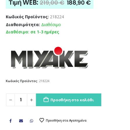
Original
Η
Τιμή WEB:
219,00
€
188,90
€
price
τρέχουσα
was:
τιμή
Κωδικός Προϊόντος:
218224
219,00 €.
είναι:
Διαθεσιμότητα:
Διαθέσιμο
188,90 €.
Διαθέσιμο: σε 1-3 ημέρες
Κωδικός Προϊόντος:
218224
Προσθήκη στο καλάθι
Προσθήκη στα Αγαπημένα