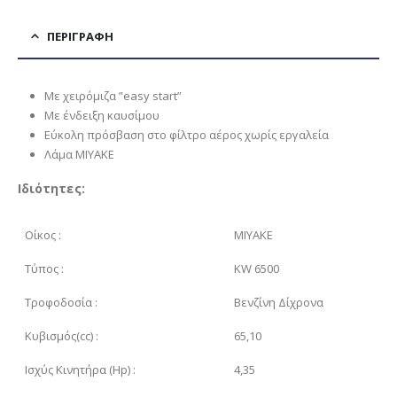
ΠΕΡΙΓΡΑΦΉ
Με χειρόμιζα ”easy start”
Με ένδειξη καυσίμου
Εύκολη πρόσβαση στο φίλτρο αέρος χωρίς εργαλεία
Λάμα MIYAKE
Ιδιότητες:
Οίκος :
MIYAKE
Τύπoς :
KW 6500
Τροφοδοσία :
Βενζίνη Δίχρονα
Κυβισμός(cc) :
65,10
Ισχύς Κινητήρα (Hp) :
4,35