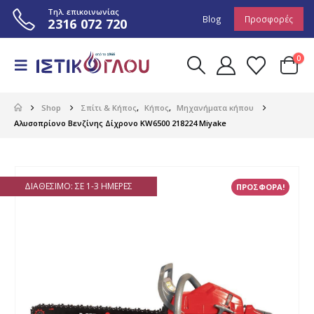
Τηλ. επικοινωνίας
Blog
Προσφορές
2316 072 720
0
Shop
Σπίτι & Κήπος
,
Κήπος
,
Μηχανήματα κήπου
Αλυσοπρίονο Βενζίνης Δίχρονο KW6500 218224 Miyake
ΔΙΑΘΈΣΙΜΟ: ΣΕ 1-3 ΗΜΈΡΕΣ
ΠΡΟΣΦΟΡΑ!