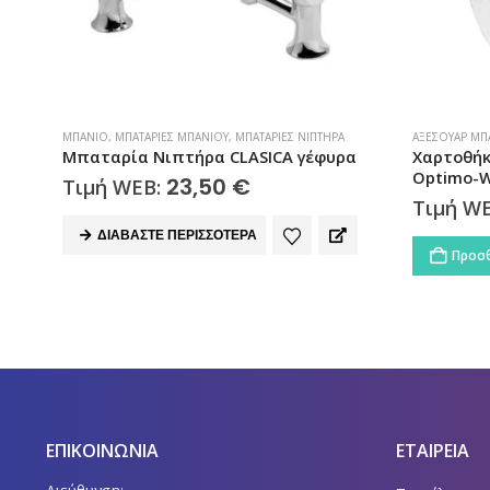
ΑΞΕΣΟΥΆΡ ΜΠΆΝΙΟΥ
,
ΜΠΆΝΙΟ
,
ΧΑΡΤΟΘΉΚΕΣ
ΑΞΕΣΟΥΆΡ ΜΠ
α
Χαρτοθήκη Μπάνιου Επιτοίχια
Χαρτοθήκ
Optimo-W 640399 Karag
Karag
17,86
€
Τιμή WEB:
Τιμή W
Προσθήκη στο καλάθι
Προσθ
ΕΠΙΚΟΙΝΩΝΙΑ
ΕΤΑΙΡΕΙΑ
Διεύθυνση: