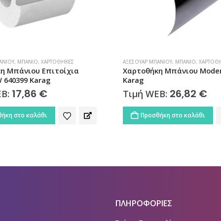
ΆΝΙΟΥ
,
ΜΠΆΝΙΟ
,
ΧΑΡΤΟΘΉΚΕΣ
ΚΑΛΎΜΜΑΤΑ ΛΕΚΆΝΗΣ
,
ΛΕΚΆΝΕΣ ΠΟΡΣΕ
η Μπάνιου Moderno 2403
Κάλυμμα Λεκάνης NOVA DIV
40,00
€
Τιμή WEB:
26,82
€
EB:
Προσθήκη στο καλάθι
ήκη στο καλάθι
ΠΛΗΡΟΦΟΡΙΕΣ