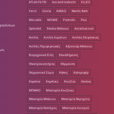
ATLAS FILTRI
bizi and tedeschi
ELLECI
Ferro
Gloria
KARAG
Martin Bath
Meccalte
MIYAKE
Pedrollo
Plus
Προϊόντων
Splendid
Έπιπλα Μπάνιου
Ανταλλακτικό
Αντλία
Αντλία Λυμάτων
Αντλίες Επιφάνειας
Αντλίες Περιφερειακές
Αξεσουάρ Μπάνιου
ων,
Βιομηχανικά Είδη
Επικαθήμενος
Ηλεκτροκινητήρας
Θέρμανση
Θερμαντικό Σώμα
Κήπος
Καλοριφέρ
Καμπίνα
Καμπίνες
Κουζίνα
Λεκάνη
ΜΠΑΝΙΟ
Μπαταρία Κουζίνας
Μπαταρία Μπάνιου
Μπαταρία Νεροχύτη
Μπαταρία Νιπτήρος
Μπαταρία λουτρού