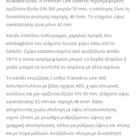
πλακάκια/γυαλί. Η Premium Line διαθέτει περιστρεφόμενη
οριζόντια έξοδο DN 360 μοιρών 50 mm, η οποία μας δίνει τη
δυνατότητα ανώτερης παροχής 48 l/min. Το ελάχιστο ύψος
εγκατάστασης είναι μόνο 62 mm.
Κανάλι δαπέδου ευθύγραμμο, χαμηλού προφίλ που
καταλαμβάνει τον ελάχιστο δυνατό χώρο κάτω στο το
δάπεδο. Σχάρα κατασκευασμένη από ανοξείδωτο ατσάλι
18/10 η οποία αναστρεφόμενη μπορεί να δεχθεί πλακίδιο ή
γυαλί. μπορεί να συνδεθεί εν σειρά και με άλλα σιφόνια.
Το κανάλι ντουζιέρας Confluo Frameless Line από
πολυπροπυλένιο με βάση σχάρας ABS, χωρίς πλευρικές
εισόδους και μία οριζόντια έξοδο DN 50 mm, ελάχιστο ύψος
εγκατάστασης 62 mm και παροχή 48 l/min. Βάση
αποχέτευσης χωρίς υποδοχή με ύψος στεγανοποίησης
νερού 25mm, με μειωτήρα ρυθμιζόμενου ύψους για
γραμμική αποστράγγιση, πόδια για ρύθμιση ύψους και κλίσης
και με πώμα μαλλιών. Ανοξείδωτο πλέγμα με δυνατότητα