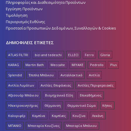
Πληροφορίες και Διαθεσιμότητα Προϊόντων
Εγγύηση Προϊόντων
Τιμολόγηση
Περιορισμός Ευθύνης
Προστασία Προσωπικών Δεδομένων, Συναλλαγών & Cookies
ΔΗΜΟΦΙΛΕΙΣ ΕΤΙΚΕΤΕΣ
ATLAS FILTRI
bizi and tedeschi
ELLECI
Ferro
Gloria
KARAG
Martin Bath
Meccalte
MIYAKE
Pedrollo
Plus
Splendid
Έπιπλα Μπάνιου
Ανταλλακτικό
Αντλία
Αντλία Λυμάτων
Αντλίες Επιφάνειας
Αντλίες Περιφερειακές
Αξεσουάρ Μπάνιου
Βιομηχανικά Είδη
Επικαθήμενος
Ηλεκτροκινητήρας
Θέρμανση
Θερμαντικό Σώμα
Κήπος
Καλοριφέρ
Καμπίνα
Καμπίνες
Κουζίνα
Λεκάνη
ΜΠΑΝΙΟ
Μπαταρία Κουζίνας
Μπαταρία Μπάνιου