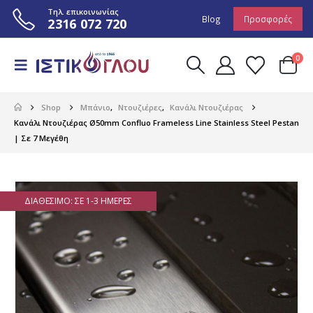
Τηλ. επικοινωνίας
Blog
Προσφορές
2316 072 720
0
Shop
Μπάνιο
,
Ντουζιέρες
,
Κανάλι Ντουζιέρας
Κανάλι Ντουζιέρας Ø50mm Confluo Frameless Line Stainless Steel Pestan
| Σε 7 Μεγέθη
ΔΙΑΘΈΣΙΜΟ: ΣΕ 1-3 ΗΜΈΡΕΣ