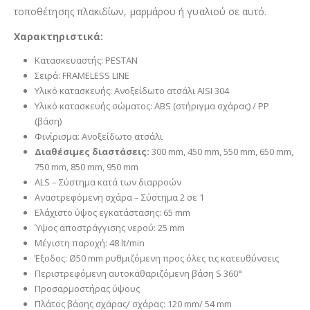
τοποθέτησης πλακιδίων, μαρμάρου ή γυαλιού σε αυτό.
Χαρακτηριστικά:
Κατασκευαστής: PESTAN
Σειρά: FRAMELESS LINE
Υλικό κατασκευής: Ανοξείδωτο ατσάλι AISI 304
Υλικό κατασκευής σώματος: ABS (στήριγμα σχάρας) / PP
(βάση)
Φινίρισμα: Ανοξείδωτο ατσάλι
Διαθέσιμες διαστάσεις:
300 mm, 450 mm, 550 mm, 650 mm,
750 mm, 850 mm, 950 mm
ALS – Σύστημα κατά των διαρροών
Αναστρεφόμενη σχάρα – Σύστημα 2 σε 1
Ελάχιστο ύψος εγκατάστασης: 65 mm
Ύψος αποστράγγισης νερού: 25 mm
Μέγιστη παροχή: 48 lt/min
Έξοδος: Ø50 mm ρυθμιζόμενη προς όλες τις κατευθύνσεις
Περιστρεφόμενη αυτοκαθαριζόμενη βάση S 360°
Προσαρμοστήρας ύψους
Πλάτος βάσης σχάρας/ σχάρας: 120 mm/ 54 mm