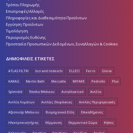
Τρόποι Πληρωμής
Επιστροφές/Αλλαγές
Πληροφορίες και Διαθεσιμότητα Προϊόντων
Εγγύηση Προϊόντων
Τιμολόγηση
Περιορισμός Ευθύνης
Προστασία Προσωπικών Δεδομένων, Συναλλαγών & Cookies
ΔΗΜΟΦΙΛΕΙΣ ΕΤΙΚΕΤΕΣ
ATLAS FILTRI
bizi and tedeschi
ELLECI
Ferro
Gloria
KARAG
Martin Bath
Meccalte
MIYAKE
Pedrollo
Plus
Splendid
Έπιπλα Μπάνιου
Ανταλλακτικό
Αντλία
Αντλία Λυμάτων
Αντλίες Επιφάνειας
Αντλίες Περιφερειακές
Αξεσουάρ Μπάνιου
Βιομηχανικά Είδη
Επικαθήμενος
Ηλεκτροκινητήρας
Θέρμανση
Θερμαντικό Σώμα
Κήπος
Καλοριφέρ
Καμπίνα
Καμπίνες
Κουζίνα
Λεκάνη