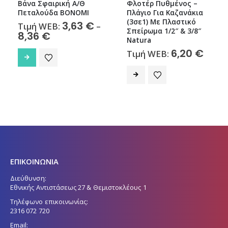
Βάνα Σφαιρική Α/Θ
Φλοτέρ Πυθμένος –
Πεταλούδα BONOMI
Πλάγιο Για Καζανάκια
(3σε1) Με Πλαστικό
3,63
€
Τιμή WEB:
–
Σπείρωμα 1/2″ & 3/8″
Price
8,36
€
Natura
range:
Αυτό το προϊόν έχει πολλαπλές παραλλαγές. Οι επιλογές μπορούν να επιλεγούν στη σελίδα του προϊόντος
3,63 €
6,20
€
Τιμή WEB:
through
8,36 €
ΕΠΙΚΟΙΝΩΝΙΑ
Διεύθυνση:
Εθνικής Αντιστάσεως 27 & Θεμιστοκλέους 1
Τηλέφωνο επικοινωνίας:
2316 072 720
Email: