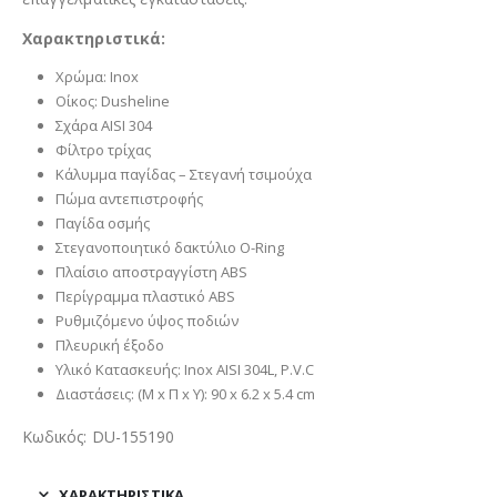
Χαρακτηριστικά:
Χρώμα: Inox
Οίκος: Dusheline
Σχάρα AISI 304
Φίλτρο τρίχας
Κάλυμμα παγίδας – Στεγανή τσιμούχα
Πώμα αντεπιστροφής
Παγίδα οσμής
Στεγανοποιητικό δακτύλιο O-Ring
Πλαίσιο αποστραγγίστη ABS
Περίγραμμα πλαστικό ABS
Ρυθμιζόμενο ύψος ποδιών
Πλευρική έξοδο
Υλικό Κατασκευής: Inox AISI 304L, P.V.C
Διαστάσεις: (Μ x Π x Υ): 90 x 6.2 x 5.4 cm
Κωδικός: DU-155190
ΧΑΡΑΚΤΗΡΙΣΤΙΚΑ