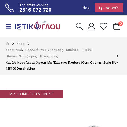
Τηλ. επικοινωνίας
Blog
Προσφορές
2316 072 720
0
Shop
Υδραυλικά
,
Παρελκόμενα Ύδρευσης
,
Μπάνιο
,
Σιφόν
,
Κανάλι Ντουζιέρας
,
Ντουζιέρες
Κανάλι Ντουζιέρας Χρωμέ Με Πλαστικό Πλαίσιο 90cm Optimal Style DU-
155190 DuscheLine
ΔΙΑΘΈΣΙΜΟ: ΣΕ 3-5 ΗΜΈΡΕΣ