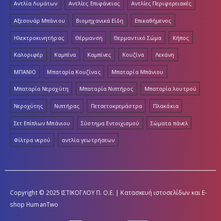
Αντλία Λυμάτων
Αντλίες Επιφάνειας
Αντλίες Περιφερειακές
Αξεσουάρ Μπάνιου
Βιομηχανικά Είδη
Επικαθήμενος
Ηλεκτροκινητήρας
Θέρμανση
Θερμαντικό Σώμα
Κήπος
Καλοριφέρ
Καμπίνα
Καμπίνες
Κουζίνα
Λεκάνη
ΜΠΑΝΙΟ
Μπαταρία Κουζίνας
Μπαταρία Μπάνιου
Μπαταρία Νεροχύτη
Μπαταρία Νιπτήρος
Μπαταρία λουτρού
Νεροχύτης
Νιπτήρας
Πετσετοκρεμάστρα
Πλακάκια
Σετ Επίπλων Μπάνιου
Σύστημα Εντοιχισμού
Σώματα πάνελ
Φίλτρα νερού
αντλία γεωτρήσεων
Copyright © 2025 ΙΣΤΙΚΟΓΛΟΥ Π. Ο.Ε. | Κατασκευή ιστοσελίδων και E-
shop
HumanTwo