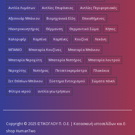
Αντλία Λυμάτων
Αντλίες Επιφάνειας
Αντλίες Περιφερειακές
Αξεσουάρ Μπάνιου
Βιομηχανικά Είδη
Επικαθήμενος
Ηλεκτροκινητήρας
Θέρμανση
Θερμαντικό Σώμα
Κήπος
Καλοριφέρ
Καμπίνα
Καμπίνες
Κουζίνα
Λεκάνη
ΜΠΑΝΙΟ
Μπαταρία Κουζίνας
Μπαταρία Μπάνιου
Μπαταρία Νεροχύτη
Μπαταρία Νιπτήρος
Μπαταρία λουτρού
Νεροχύτης
Νιπτήρας
Πετσετοκρεμάστρα
Πλακάκια
Σετ Επίπλων Μπάνιου
Σύστημα Εντοιχισμού
Σώματα πάνελ
Φίλτρα νερού
αντλία γεωτρήσεων
Copyright © 2025 ΙΣΤΙΚΟΓΛΟΥ Π. Ο.Ε. | Κατασκευή ιστοσελίδων και E-
shop
HumanTwo