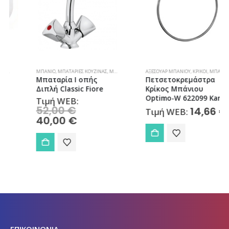
,
ΜΠΆΝΙΟ
ΜΠΆΝΙΟ
,
ΜΠΑΤΑΡΊΕΣ ΚΟΥΖΊΝΑΣ
,
ΜΠΑΤΑΡΊΕΣ ΜΠΆΝΙΟΥ
ΑΞΕΣΟΥΆΡ ΜΠΆΝΙΟΥ
,
ΚΡΊΚΟΙ
,
ΜΠΆΝΙΟ
Μπαταρία Ι οπής
Πετσετοκρεμάστρα
Διπλή Classic Fiore
Κρίκος Μπάνιου
Optimo-W 622099 Karag
Τιμή WEB:
Original
52,00
€
14,66
€
Τιμή WEB:
price
Η
40,00
€
was:
τρέχουσα
52,00 €.
τιμή
είναι:
40,00 €.
ΕΠΙΚΟΙΝΩΝΙΑ