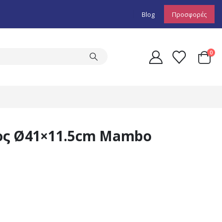
Blog
Προσφορές
0
ος Ø41×11.5cm Mambo