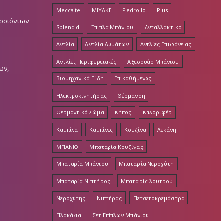
Meccalte
MIYAKE
Pedrollo
Plus
Προϊόντων
Splendid
Έπιπλα Μπάνιου
Ανταλλακτικό
Αντλία
Αντλία Λυμάτων
Αντλίες Επιφάνειας
Αντλίες Περιφερειακές
Αξεσουάρ Μπάνιου
ων,
Βιομηχανικά Είδη
Επικαθήμενος
Ηλεκτροκινητήρας
Θέρμανση
Θερμαντικό Σώμα
Κήπος
Καλοριφέρ
Καμπίνα
Καμπίνες
Κουζίνα
Λεκάνη
ΜΠΑΝΙΟ
Μπαταρία Κουζίνας
Μπαταρία Μπάνιου
Μπαταρία Νεροχύτη
Μπαταρία Νιπτήρος
Μπαταρία λουτρού
Νεροχύτης
Νιπτήρας
Πετσετοκρεμάστρα
Πλακάκια
Σετ Επίπλων Μπάνιου