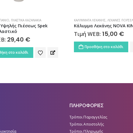
ΕΚΆΝΗΣ
,
ΛΕΚΆΝΕΣ ΠΟΡΣΕΛΆΝΗΣ
,
ΜΠΆΝΙΟ
ΜΠΆΝΙΟ
,
ΜΠΑΤΑΡΊΕΣ ΜΠΆΝΙΟΥ
,
ΜΠΑΤΑΡ
Λεκάνης NOVA KING 2021
Μπαταρία Νιπτήρα CLASI
15,00
€
23,50
€
EB:
Τιμή WEB:
ήκη στο καλάθι
ΔΙΑΒΆΣΤΕ ΠΕΡΙΣΣΌΤΕΡΑ
ΠΛΗΡΟΦΟΡΙΕΣ
Τρόποι Παραγγελίας
Τρόποι Αποστολής
διοκτησία
Τρόποι Πληρωμής