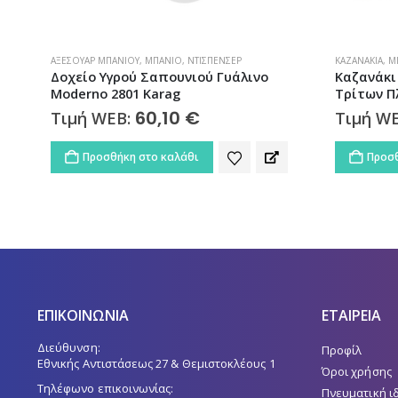
ΚΑΖΑΝΆΚΙΑ
,
ΜΠΆΝΙΟ
,
ΠΛΑΣΤΙΚΆ ΚΑΖΑΝΆΚΙΑ
ΚΑΛΎΜΜΑΤΑ Λ
Καζανάκι Υψηλής Πιέσεως Spek
Κάλυμμα 
Τρίτων Πλαστικό
Τιμή W
29,40
€
Τιμή WEB:
Προσθ
Προσθήκη στο καλάθι
ΕΠΙΚΟΙΝΩΝΙΑ
ΕΤΑΙΡΕΙΑ
Διεύθυνση:
Προφίλ
Εθνικής Αντιστάσεως 27 & Θεμιστοκλέους 1
Όροι χρήσης
Τηλέφωνο επικοινωνίας:
Πνευματική ι