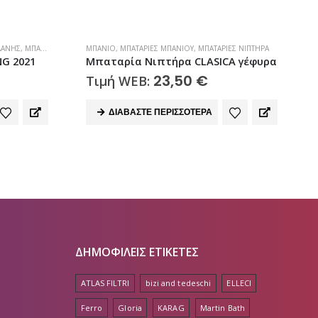
ΊΕΣ ΝΙΠΤΉΡΑ
ΚΑΛΎΜΜΑΤΑ ΛΕΚΆΝΗΣ
,
ΛΕΚΆΝΕΣ ΠΟΡΣΕΛΆΝΗΣ
,
ΜΠΆΝΙΟ
Α
CA γέφυρα
Κάλυμμα Λεκάνης NOVA DIVA 2066
40,00
€
Τιμή WEB:
Προσθήκη στο καλάθι
ΔΗΜΟΦΙΛΕΙΣ ΕΤΙΚΕΤΕΣ
ATLAS FILTRI
bizi and tedeschi
ELLECI
Ferro
Gloria
KARAG
Martin Bath