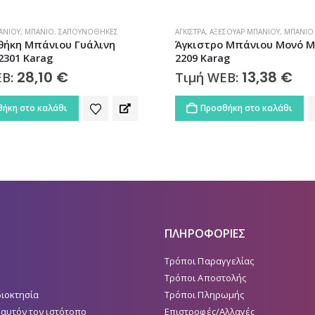
ΆΝΙΟΥ
,
ΜΠΆΝΙΟ
,
ΣΑΠΟΥΝΟΘΉΚΕΣ
ΆΓΚΙΣΤΡΑ
,
ΑΞΕΣΟΥΆΡ ΜΠΆΝΙΟΥ
,
ΜΠΆΝΙΟ
ήκη Μπάνιου Γυάλινη
Άγκιστρο Μπάνιου Μονό M
2301 Karag
2209 Karag
28,10
€
13,38
€
EB:
Τιμή WEB:
ήκη στο καλάθι
Προσθήκη στο καλάθι
ΠΛΗΡΟΦΟΡΙΕΣ
Τρόποι Παραγγελίας
Τρόποι Αποστολής
διοκτησία
Τρόποι Πληρωμής
 αυτόν τον ιστότοπο
Επιστροφές/Αλλαγές