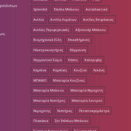
Προϊόντων
Splendid
Έπιπλα Μπάνιου
Ανταλλακτικό
Αντλία
Αντλία Λυμάτων
Αντλίες Επιφάνειας
Αντλίες Περιφερειακές
Αξεσουάρ Μπάνιου
ων,
Βιομηχανικά Είδη
Επικαθήμενος
Ηλεκτροκινητήρας
Θέρμανση
Θερμαντικό Σώμα
Κήπος
Καλοριφέρ
Καμπίνα
Καμπίνες
Κουζίνα
Λεκάνη
ΜΠΑΝΙΟ
Μπαταρία Κουζίνας
Μπαταρία Μπάνιου
Μπαταρία Νεροχύτη
Μπαταρία Νιπτήρος
Μπαταρία λουτρού
Νεροχύτης
Νιπτήρας
Πετσετοκρεμάστρα
Πλακάκια
Σετ Επίπλων Μπάνιου
Σύστημα Εντοιχισμού
Σώματα πάνελ