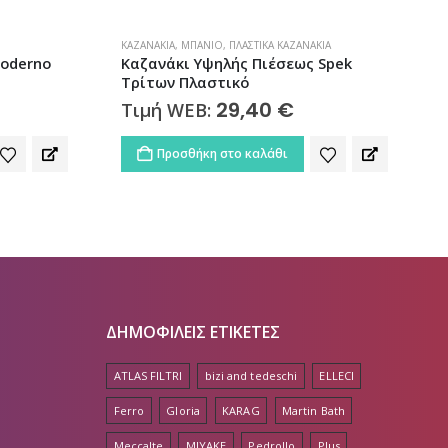
ΚΑΖΑΝΆΚΙΑ
,
ΜΠΆΝΙΟ
,
ΠΛΑΣΤΙΚΆ ΚΑΖΑΝΆΚΙΑ
Ά
oderno
Καζανάκι Υψηλής Πιέσεως Spek
Τρίτων Πλαστικό
29,40
€
Τιμή WEB:
Προσθήκη στο καλάθι
ΔΗΜΟΦΙΛΕΙΣ ΕΤΙΚΕΤΕΣ
ATLAS FILTRI
bizi and tedeschi
ELLECI
Ferro
Gloria
KARAG
Martin Bath
Meccalte
MIYAKE
Pedrollo
Plus