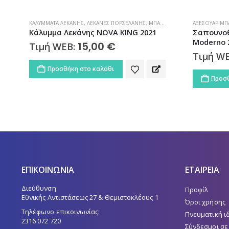
ΚΑΛΎΜΜΑΤΑ ΛΕΚΆΝΗΣ
,
ΛΕΚΆΝΕΣ ΠΟΡΣΕΛΆΝΗΣ
,
ΜΠΆΝΙΟ
ΑΞΕΣΟΥΆΡ ΜΠ
Κάλυμμα Λεκάνης NOVA KING 2021
Σαπουνοθ
Moderno 
15,00
€
Τιμή WEB:
Τιμή W
Προσθήκη στο καλάθι
Προσθ
ΕΠΙΚΟΙΝΩΝΙΑ
ΕΤΑΙΡΕΙΑ
Διεύθυνση:
Προφίλ
Εθνικής Αντιστάσεως 27 & Θεμιστοκλέους 1
Όροι χρήσης
Τηλέφωνο επικοινωνίας:
Πνευματική ι
2316 072 720
Σύνδεσμοι σε