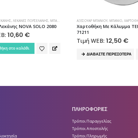
ΕΚΆΝΗΣ
,
ΛΕΚΆΝΕΣ ΠΟΡΣΕΛΆΝΗΣ
,
ΜΠΆΝΙΟ
ΑΞΕΣΟΥΆΡ ΜΠΆΝΙΟΥ
,
ΜΠΆΝΙΟ
,
ΧΑΡΤΟΘ
Λεκάνης NOVA SOLO 2080
Χαρτοθήκη Με Κάλυμμα T
71211
10,60
€
EB:
12,50
€
Τιμή WEB:
ήκη στο καλάθι
ΔΙΑΒΆΣΤΕ ΠΕΡΙΣΣΌΤΕΡΑ
ΠΛΗΡΟΦΟΡΙΕΣ
Τρόποι Παραγγελίας
Τρόποι Αποστολής
διοκτησία
Τρόποι Πληρωμής