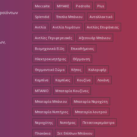
Meccalte
MIYAKE
Pedrollo
Plus
Προϊόντων
Splendid
Έπιπλα Μπάνιου
Ανταλλακτικό
Αντλία
Αντλία Λυμάτων
Αντλίες Επιφάνειας
Αντλίες Περιφερειακές
Αξεσουάρ Μπάνιου
ων,
Βιομηχανικά Είδη
Επικαθήμενος
Ηλεκτροκινητήρας
Θέρμανση
Θερμαντικό Σώμα
Κήπος
Καλοριφέρ
Καμπίνα
Καμπίνες
Κουζίνα
Λεκάνη
ΜΠΑΝΙΟ
Μπαταρία Κουζίνας
Μπαταρία Μπάνιου
Μπαταρία Νεροχύτη
Μπαταρία Νιπτήρος
Μπαταρία λουτρού
Νεροχύτης
Νιπτήρας
Πετσετοκρεμάστρα
Πλακάκια
Σετ Επίπλων Μπάνιου