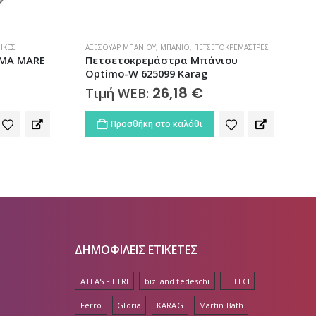
ΉΚΕΣ
ΑΞΕΣΟΥΆΡ ΜΠΆΝΙΟΥ
,
ΜΠΆΝΙΟ
,
ΠΕΤΣΕΤΟΚΡΕΜΆΣΤΡΕΣ
Α
EMA MARE
Πετσετοκρεμάστρα Μπάνιου
Optimo-W 625099 Karag
26,18
€
Τιμή WEB:
Προσθήκη στο καλάθι
ΔΗΜΟΦΙΛΕΙΣ ΕΤΙΚΕΤΕΣ
ATLAS FILTRI
bizi and tedeschi
ELLECI
Ferro
Gloria
KARAG
Martin Bath