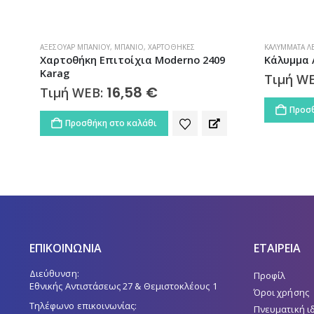
ΑΞΕΣΟΥΆΡ ΜΠΆΝΙΟΥ
,
ΜΠΆΝΙΟ
,
ΧΑΡΤΟΘΉΚΕΣ
ΚΑΛΎΜΜΑΤΑ Λ
ς
Χαρτοθήκη Επιτοίχια Moderno 2409
Κάλυμμα 
Karag
Τιμή W
16,58
€
Τιμή WEB:
Προσθ
Προσθήκη στο καλάθι
ΕΠΙΚΟΙΝΩΝΙΑ
ΕΤΑΙΡΕΙΑ
Διεύθυνση:
Προφίλ
Εθνικής Αντιστάσεως 27 & Θεμιστοκλέους 1
Όροι χρήσης
Τηλέφωνο επικοινωνίας:
Πνευματική ι