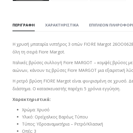
ΠΕΡΙΓΡΑΦΉ
ΧΑΡΑΚΤΗΡΙΣΤΙΚΑ
ΕΠΙΠΛΈΟΝ ΠΛΗΡΟΦΟΡ
Η χρυσή μπαταρία νιπτήρος 3 οπών FIORE Margot 26ΟΟ0628 εί
όλη τη σειρά Fiore Margot.
Ιταλικές βρύσες συλλογή Fiore MARGOT – κομψές βρύσες με
αιώνων, κάνουν τις βρύσες Fiore MARGOT μια εξαιρετική λύσ
Η ρετρό βρύση FIORE Margot είναι φινιρισμένη σε χρυσό. Δε
διάστημα. Ο κατασκευαστής παρέχει 5 χρόνια εγγύηση.
Χαρακτηριστικά:
Χρώμα: Χρυσό
Υλικό: Ορείχαλκος Βαρέως Τύπου
Τύπος: Υδροαναμικτήρια – Ρετρό/Κλασική
Οπές: 3