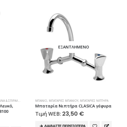
ΕΞΑΝΤΛΗΜΈΝΟ
& ΣΠΙΡΆΛ ΝΤΟΥΣ
ΜΠΆΝΙΟ
,
ΜΠΑΤΑΡΊΕΣ ΜΠΆΝΙΟΥ
,
ΜΠΑΤΑΡΊΕΣ ΝΙΠΤΉΡΑ
Α
Λευκό,
Μπαταρία Νιπτήρα CLASICA γέφυρα
8100
23,50
€
Τιμή WEB:
ΔΙΑΒΆΣΤΕ ΠΕΡΙΣΣΌΤΕΡΑ