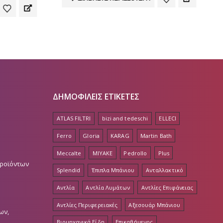
ΔΗΜΟΦΙΛΕΙΣ ΕΤΙΚΕΤΕΣ
ATLAS FILTRI
bizi and tedeschi
ELLECI
Ferro
Gloria
KARAG
Martin Bath
Meccalte
MIYAKE
Pedrollo
Plus
Προϊόντων
Splendid
Έπιπλα Μπάνιου
Ανταλλακτικό
Αντλία
Αντλία Λυμάτων
Αντλίες Επιφάνειας
Αντλίες Περιφερειακές
Αξεσουάρ Μπάνιου
ων,
Βιομηχανικά Είδη
Επικαθήμενος