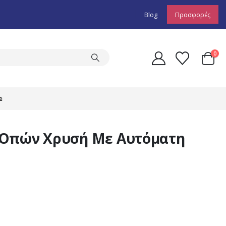
Blog
Προσφορές
0
e
 Οπών Χρυσή Με Αυτόματη