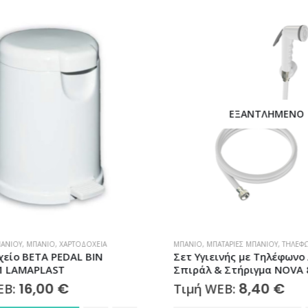
ΕΞΑΝΤΛΗΜΈΝΟ
ΆΝΙΟΥ
,
ΜΠΆΝΙΟ
,
ΧΑΡΤΟΔΟΧΕΊΑ
ΜΠΆΝΙΟ
,
ΜΠΑΤΑΡΊΕΣ ΜΠΆΝΙΟΥ
,
ΤΗΛΈΦΩΝΑ 
είο BETA PEDAL BIN
Σετ Υγιεινής με Τηλέφωνο 
1 LAMAPLAST
Σπιράλ & Στήριγμα NOVA 
16,00
€
8,40
€
EB:
Τιμή WEB: