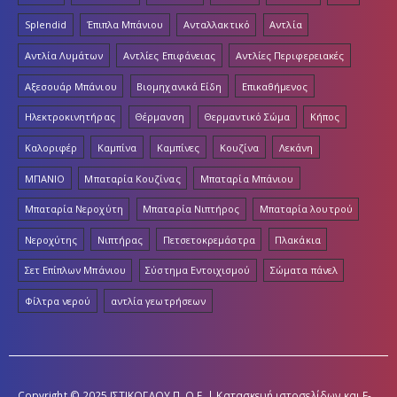
Splendid
Έπιπλα Μπάνιου
Ανταλλακτικό
Αντλία
Αντλία Λυμάτων
Αντλίες Επιφάνειας
Αντλίες Περιφερειακές
Αξεσουάρ Μπάνιου
Βιομηχανικά Είδη
Επικαθήμενος
Ηλεκτροκινητήρας
Θέρμανση
Θερμαντικό Σώμα
Κήπος
Καλοριφέρ
Καμπίνα
Καμπίνες
Κουζίνα
Λεκάνη
ΜΠΑΝΙΟ
Μπαταρία Κουζίνας
Μπαταρία Μπάνιου
Μπαταρία Νεροχύτη
Μπαταρία Νιπτήρος
Μπαταρία λουτρού
Νεροχύτης
Νιπτήρας
Πετσετοκρεμάστρα
Πλακάκια
Σετ Επίπλων Μπάνιου
Σύστημα Εντοιχισμού
Σώματα πάνελ
Φίλτρα νερού
αντλία γεωτρήσεων
Copyright © 2025 ΙΣΤΙΚΟΓΛΟΥ Π. Ο.Ε. | Κατασκευή ιστοσελίδων και E-