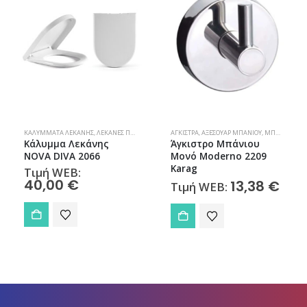
ΚΑΛΎΜΜΑΤΑ ΛΕΚΆΝΗΣ
,
ΛΕΚΆΝΕΣ ΠΟΡΣΕΛΆΝΗΣ
,
ΜΠΆΝΙΟ
ΆΓΚΙΣΤΡΑ
,
ΑΞΕΣΟΥΆΡ ΜΠΆΝΙΟΥ
,
ΜΠΆΝΙΟ
Κάλυμμα Λεκάνης
Άγκιστρο Μπάνιου
NOVA DIVA 2066
Μονό Moderno 2209
Karag
Τιμή WEB:
40,00
€
13,38
€
Τιμή WEB: