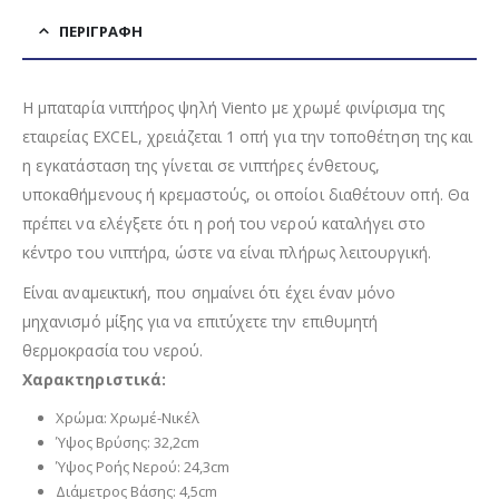
ΠΕΡΙΓΡΑΦΉ
Η μπαταρία νιπτήρος ψηλή Viento με χρωμέ φινίρισμα της
εταιρείας EXCEL, χρειάζεται 1 οπή για την τοποθέτηση της και
η εγκατάσταση της γίνεται σε νιπτήρες ένθετους,
υποκαθήμενους ή κρεμαστούς, οι οποίοι διαθέτουν οπή. Θα
πρέπει να ελέγξετε ότι η ροή του νερού καταλήγει στο
κέντρο του νιπτήρα, ώστε να είναι πλήρως λειτουργική.
Είναι αναμεικτική, που σημαίνει ότι έχει έναν μόνο
μηχανισμό μίξης για να επιτύχετε την επιθυμητή
θερμοκρασία του νερού.
Χαρακτηριστικά:
Χρώμα: Χρωμέ-Νικέλ
Ύψος Βρύσης: 32,2cm
Ύψος Ροής Νερού: 24,3cm
Διάμετρος Βάσης: 4,5cm