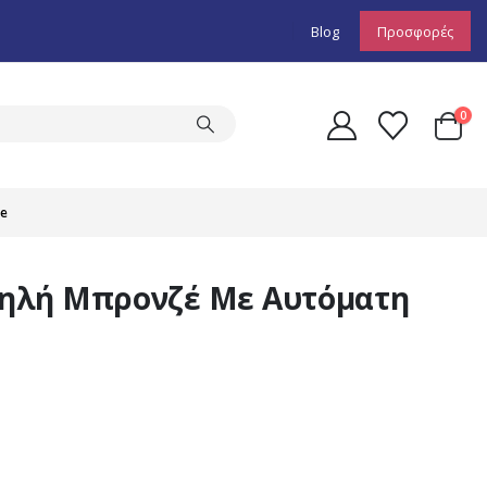
Blog
Προσφορές
0
re
ηλή Μπρονζέ Με Αυτόματη