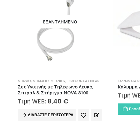
ΕΞΑΝΤΛΗΜΈΝΟ
ΜΠΆΝΙΟ
,
ΜΠΑΤΑΡΊΕΣ ΜΠΆΝΙΟΥ
,
ΤΗΛΈΦΩΝΑ & ΣΠΙΡΆΛ ΝΤΟΥΣ
ΚΑΛΎΜΜΑΤΑ Λ
W
Σετ Υγιεινής με Τηλέφωνο Λευκό,
Κάλυμμα 
Σπιράλ & Στήριγμα NOVA 8100
Τιμή W
8,40
€
Τιμή WEB:
Προσθ
ΔΙΑΒΆΣΤΕ ΠΕΡΙΣΣΌΤΕΡΑ