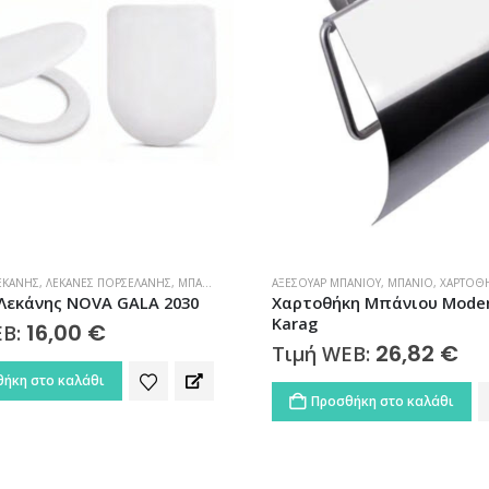
ΕΚΆΝΗΣ
,
ΛΕΚΆΝΕΣ ΠΟΡΣΕΛΆΝΗΣ
,
ΜΠΆΝΙΟ
ΑΞΕΣΟΥΆΡ ΜΠΆΝΙΟΥ
,
ΜΠΆΝΙΟ
,
ΧΑΡΤΟΘ
Λεκάνης NOVA GALA 2030
Χαρτοθήκη Μπάνιου Moder
Karag
16,00
€
EB:
26,82
€
Τιμή WEB:
ήκη στο καλάθι
Προσθήκη στο καλάθι