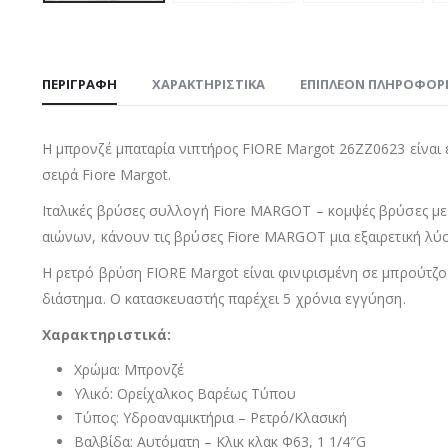
ΠΕΡΙΓΡΑΦΉ
ΧΑΡΑΚΤΗΡΙΣΤΙΚΑ
ΕΠΙΠΛΈΟΝ ΠΛΗΡΟΦΟΡ
Η μπρονζέ μπαταρία νιπτήρος FIORE Margot 26ZZ0623 είναι έν
σειρά Fiore Margot.
Ιταλικές βρύσες συλλογή Fiore MARGOT – κομψές βρύσες με
αιώνων, κάνουν τις βρύσες Fiore MARGOT μια εξαιρετική λύσ
Η ρετρό βρύση FIORE Margot είναι φινιρισμένη σε μπρούτζο.
διάστημα. Ο κατασκευαστής παρέχει 5 χρόνια εγγύηση.
Χαρακτηριστικά:
Χρώμα: Μπρονζέ
Υλικό: Ορείχαλκος Βαρέως Τύπου
Τύπος: Υδροαναμικτήρια – Ρετρό/Κλασική
Βαλβίδα: Αυτόματη – Κλικ κλακ Φ63, 1 1/4″G