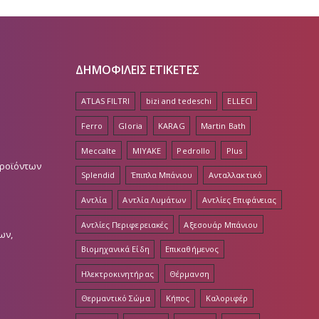
ΔΗΜΟΦΙΛΕΙΣ ΕΤΙΚΕΤΕΣ
ATLAS FILTRI
bizi and tedeschi
ELLECI
Ferro
Gloria
KARAG
Martin Bath
Meccalte
MIYAKE
Pedrollo
Plus
Προϊόντων
Splendid
Έπιπλα Μπάνιου
Ανταλλακτικό
Αντλία
Αντλία Λυμάτων
Αντλίες Επιφάνειας
Αντλίες Περιφερειακές
Αξεσουάρ Μπάνιου
ων,
Βιομηχανικά Είδη
Επικαθήμενος
Ηλεκτροκινητήρας
Θέρμανση
Θερμαντικό Σώμα
Κήπος
Καλοριφέρ