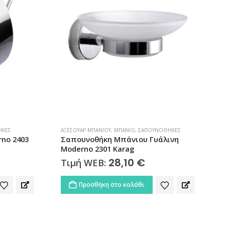
ΉΚΕΣ
ΑΞΕΣΟΥΆΡ ΜΠΆΝΙΟΥ
,
ΜΠΆΝΙΟ
,
ΣΑΠΟΥΝΟΘΉΚΕΣ
Α
no 2403
Σαπουνοθήκη Μπάνιου Γυάλινη
Moderno 2301 Karag
28,10
€
Τιμή WEB:
Προσθήκη στο καλάθι