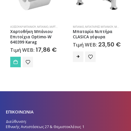
,
ΜΠΆΝΙΟ
ΑΞΕΣΟΥΆΡ ΜΠΆΝΙΟΥ
,
ΜΠΆΝΙΟ
,
ΧΑΡΤΟΘΉΚΕΣ
ΜΠΆΝΙΟ
,
ΜΠΑΤΑΡΊΕΣ ΜΠΆΝΙΟΥ
,
ΜΠΑΤΑΡΊΕΣ ΝΙΠΤΉΡΑ
Χαρτοθήκη Μπάνιου
Μπαταρία Νιπτήρα
Επιτοίχια Optimo-W
CLASICA γέφυρα
640399 Karag
23,50
€
Τιμή WEB:
17,86
€
Τιμή WEB:
ΕΠΙΚΟΙΝΩΝΙΑ
Διεύθυνση:
Εθνικής Αντιστάσεως 27 & Θεμιστοκλέους 1