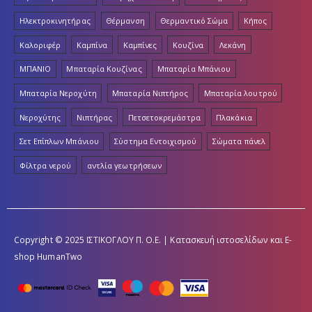
Ηλεκτροκινητήρας
Θέρμανση
Θερμαντικό Σώμα
Κήπος
Καλοριφέρ
Καμπίνα
Καμπίνες
Κουζίνα
Λεκάνη
ΜΠΑΝΙΟ
Μπαταρία Κουζίνας
Μπαταρία Μπάνιου
Μπαταρία Νεροχύτη
Μπαταρία Νιπτήρος
Μπαταρία λουτρού
Νεροχύτης
Νιπτήρας
Πετσετοκρεμάστρα
Πλακάκια
Σετ Επίπλων Μπάνιου
Σύστημα Εντοιχισμού
Σώματα πάνελ
Φίλτρα νερού
αντλία γεωτρήσεων
Copyright © 2025 ΙΣΤΙΚΟΓΛΟΥ Π. Ο.Ε. | Κατασκευή ιστοσελίδων και E-
shop
HumanTwo