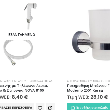
ΕΞΑΝΤΛΗΜΈΝΟ
ΤΑΡΊΕΣ ΜΠΆΝΙΟΥ
,
ΤΗΛΈΦΩΝΑ & ΣΠΙΡΆΛ ΝΤΟΥΣ
ΑΞΕΣΟΥΆΡ ΜΠΆΝΙΟΥ
,
ΜΠΆΝΙΟ
,
ΠΟΤΗΡΟ
νής με Τηλέφωνο Λευκό,
Ποτηροθήκη Μπάνιου Γυάλ
 Στήριγμα NOVA 8100
Moderno 2501 Karag
8,40
€
28,10
€
EB:
Τιμή WEB:
ΣΤΕ ΠΕΡΙΣΣΌΤΕΡΑ
Προσθήκη στο καλάθι