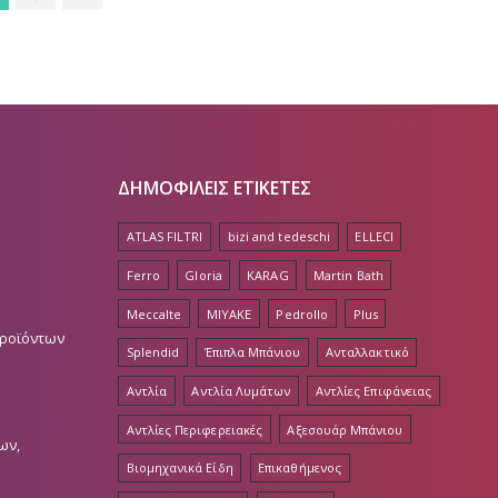
ΔΗΜΟΦΙΛΕΙΣ ΕΤΙΚΕΤΕΣ
ATLAS FILTRI
bizi and tedeschi
ELLECI
Ferro
Gloria
KARAG
Martin Bath
Meccalte
MIYAKE
Pedrollo
Plus
Προϊόντων
Splendid
Έπιπλα Μπάνιου
Ανταλλακτικό
Αντλία
Αντλία Λυμάτων
Αντλίες Επιφάνειας
Αντλίες Περιφερειακές
Αξεσουάρ Μπάνιου
ων,
Βιομηχανικά Είδη
Επικαθήμενος