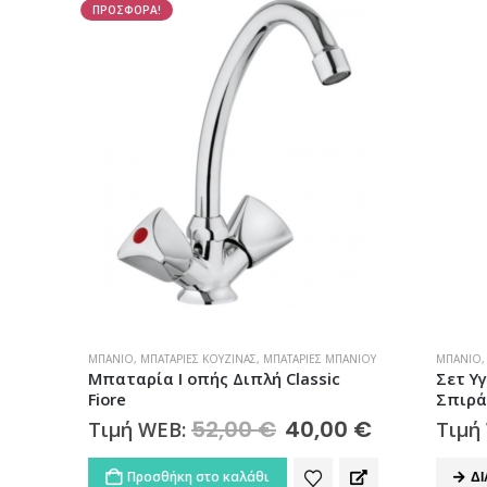
ΠΡΟΣΦΟΡΑ!
ΜΠΆΝΙΟ
,
ΜΠΑΤΑΡΊΕΣ ΚΟΥΖΊΝΑΣ
,
ΜΠΑΤΑΡΊΕΣ ΜΠΆΝΙΟΥ
ΜΠΆΝΙΟ
,
ΜΠΑ
Μπαταρία Ι οπής Διπλή Classic
Σετ Υγιει
Fiore
Σπιράλ &
52,00
€
Original
40,00
€
Η
Τιμή WEB:
Τιμή W
price
τρέχουσα
was:
τιμή
Προσθήκη στο καλάθι
ΔΙΑΒΆ
52,00 €.
είναι: