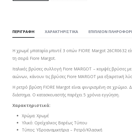
ΠΕΡΙΓΡΑΦΉ
ΧΑΡΑΚΤΗΡΙΣΤΙΚΑ
ΕΠΙΠΛΈΟΝ ΠΛΗΡΟΦΟΡ
Η χρωμέ μπαταρία μπιντέ 3 οπών FIORE Margot 26CR0632 είναι
τη σειρά Fiore Margot.
Ιταλικές βρύσες συλλογή Fiore MARGOT – κομψές βρύσες με
αιώνων, κάνουν τις βρύσες Fiore MARGOT μια εξαιρετική λύσ
Η ρετρό βρύση FIORE Margot είναι φινιρισμένη σε χρώμιο. Δ
διάστημα. Ο κατασκευαστής παρέχει 5 χρόνια εγγύηση.
Χαρακτηριστικά:
Χρώμα: Χρωμέ
Υλικό: Ορείχαλκος Βαρέως Τύπου
Τύπος: Υδροαναμικτήρια – Ρετρό/Κλασική