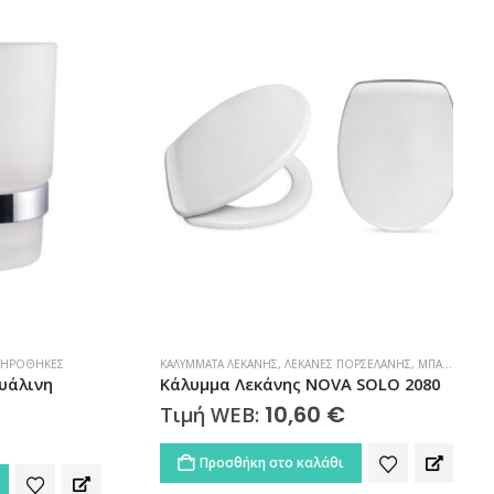
ΘΉΚΕΣ
ΚΑΛΎΜΜΑΤΑ ΛΕΚΆΝΗΣ
,
ΛΕΚΆΝΕΣ ΠΟΡΣΕΛΆΝΗΣ
,
ΜΠΆΝΙΟ
Α
ινη
Κάλυμμα Λεκάνης NOVA SOLO 2080
10,60
€
Τιμή WEB:
Προσθήκη στο καλάθι