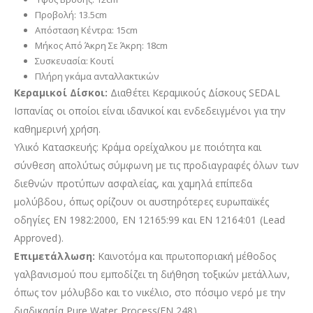
Προβολή: 13.5cm
Απόσταση Κέντρα: 15cm
Μήκος Από Άκρη Σε Άκρη: 18cm
Συσκευασία: Κουτί
Πλήρη γκάμα ανταλλακτικών
Κεραμικοί Δίσκοι:
Διαθέτει Κεραμικούς Δίσκους SEDAL
Ισπανίας οι οποίοι είναι ιδανικοί και ενδεδειγμένοι για την
καθημερινή χρήση.
Υλικό Κατασκευής: Κράμα ορείχαλκου με ποιότητα και
σύνθεση απολύτως σύμφωνη με τις προδιαγραφές όλων των
διεθνών προτύπων ασφαλείας, και χαμηλά επίπεδα
μολύβδου, όπως ορίζουν οι αυστηρότερες ευρωπαϊκές
οδηγίες EN 1982:2000, EN 12165:99 και EN 12164:01 (Lead
Approved).
Επιμετάλλωση:
Καινοτόμα και πρωτοποριακή μέθοδος
γαλβανισμού που εμποδίζει τη διήθηση τοξικών μετάλλων,
όπως τον μόλυβδο και το νικέλιο, στο πόσιμο νερό με την
διαδικασία Pure Water Process(ΕΝ 248).