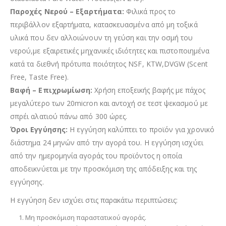
Παροχές Νερού – Εξαρτήματα:
Φιλικά προς το
περιβάλλον εξαρτήματα, κατασκευασμένα από μη τοξικά
υλικά που δεν αλλοιώνουν τη γεύση και την οσμή του
νερού,με εξαιρετικές μηχανικές ιδιότητες και πιστοποιημένα
κατά τα διεθνή πρότυπα ποιότητος NSF, KTW,DVGW (Scent
Free, Taste Free).
Βαφή – Επιχρωμίωση:
Χρήση εποξεικής βαφής με πάχος
μεγαλύτερο των 20micron και αντοχή σε τεστ ψεκασμού με
σπρέι αλατιού πάνω από 300 ώρες.
Όροι Εγγύησης:
Η εγγύηση καλύπτει το προϊόν για χρονικό
διάστημα 24 μηνών από την αγορά του. Η εγγύηση ισχύει
από την ημερομηνία αγοράς του προϊόντος η οποία
αποδεικνύεται με την προσκόμιση της απόδειξης και της
εγγύησης.
Η εγγύηση δεν ισχύει στις παρακάτω περιπτώσεις:
Μη προσκόμιση παραστατικού αγοράς.