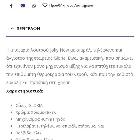
Προσθήκη στα Αγαπημένα
ΠΕΡΙΓΡΑΦΉ
Η μπαταρία λουτρού Jolly New με σπιράλ, τηλέφωνο και
άγγιστρο της εταιρείας Gloria. Είναι αναμεικτική, που σημαίνει
ότι έχει έναν μόνο μηχανισμό μίξης για να επιτύχετε εύκολα
την επιθυμητή θερμοκρασία του νερού, κάτι που την καθιστά
εύκολη και πρακτική στη χρήση.
Χαρακτηριστικά:
Οίκος: GLORIA
Χρώμα: Χρωμε-Νικελ
Μηχανισμός: 40mm Ρηχός
Περιλαβάνει τηλέφωνο, σπιράλ, στήριγμα: Ναι
Βαλβίδα: Κλικ
Ύψος Βρύσης: 12cm