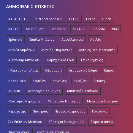
ΔΗΜΟΦΙΛΕΙΣ ΕΤΙΚΕΤΕΣ
ATLAS FILTRI
bizi and tedeschi
ELLECI
Ferro
Gloria
KARAG
Martin Bath
Meccalte
MIYAKE
Pedrollo
Plus
Splendid
Έπιπλα Μπάνιου
Ανταλλακτικό
Αντλία
Αντλία Λυμάτων
Αντλίες Επιφάνειας
Αντλίες Περιφερειακές
Αξεσουάρ Μπάνιου
Βιομηχανικά Είδη
Επικαθήμενος
Ηλεκτροκινητήρας
Θέρμανση
Θερμαντικό Σώμα
Κήπος
Καλοριφέρ
Καμπίνα
Καμπίνες
Κουζίνα
Λεκάνη
ΜΠΑΝΙΟ
Μπαταρία Κουζίνας
Μπαταρία Μπάνιου
Μπαταρία Νεροχύτη
Μπαταρία Νιπτήρος
Μπαταρία λουτρού
Νεροχύτης
Νιπτήρας
Πετσετοκρεμάστρα
Πλακάκια
Σετ Επίπλων Μπάνιου
Σύστημα Εντοιχισμού
Σώματα πάνελ
Φίλτρα νερού
αντλία γεωτρήσεων