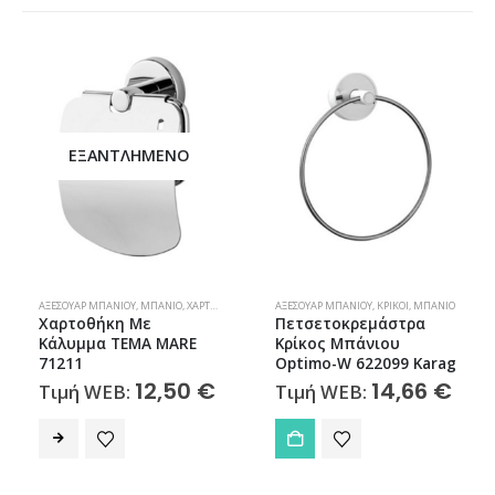
ΕΞΑΝΤΛΗΜΈΝΟ
ΑΞΕΣΟΥΆΡ ΜΠΆΝΙΟΥ
,
ΜΠΆΝΙΟ
,
ΧΑΡΤΟΘΉΚΕΣ
ΑΞΕΣΟΥΆΡ ΜΠΆΝΙΟΥ
,
ΚΡΊΚΟΙ
,
ΜΠΆΝΙΟ
Χαρτοθήκη Με
Πετσετοκρεμάστρα
Κάλυμμα TEMA MARE
Κρίκος Μπάνιου
71211
Optimo-W 622099 Karag
12,50
€
14,66
€
Τιμή WEB:
Τιμή WEB: