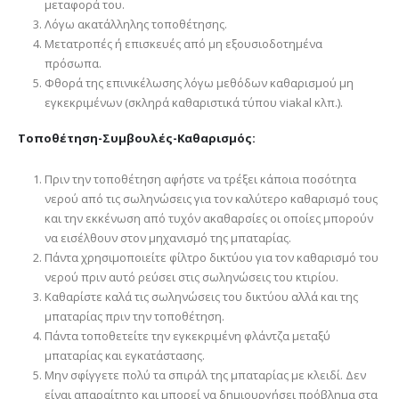
μεταφορά του.
Λόγω ακατάλληλης τοποθέτησης.
Μετατροπές ή επισκευές από μη εξουσιοδοτημένα
πρόσωπα.
Φθορά της επινικέλωσης λόγω μεθόδων καθαρισμού μη
εγκεκριμένων (σκληρά καθαριστικά τύπου viakal κλπ.).
Τοποθέτηση-Συμβουλές-Καθαρισμός:
Πριν την τοποθέτηση αφήστε να τρέξει κάποια ποσότητα
νερού από τις σωληνώσεις για τον καλύτερο καθαρισμό τους
και την εκκένωση από τυχόν ακαθαρσίες οι οποίες μπορούν
να εισέλθουν στον μηχανισμό της μπαταρίας.
Πάντα χρησιμοποιείτε φίλτρο δικτύου για τον καθαρισμό του
νερού πριν αυτό ρεύσει στις σωληνώσεις του κτιρίου.
Καθαρίστε καλά τις σωληνώσεις του δικτύου αλλά και της
μπαταρίας πριν την τοποθέτηση.
Πάντα τοποθετείτε την εγκεκριμένη φλάντζα μεταξύ
μπαταρίας και εγκατάστασης.
Μην σφίγγετε πολύ τα σπιράλ της μπαταρίας με κλειδί. Δεν
είναι απαραίτητο και μπορεί να δημιουργήσει πρόβλημα στα