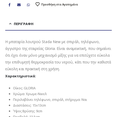
Προσθήκη στα Αγαπημένα
ΠΕΡΙΓΡΑΦΉ
Η μπαταρία λουτρού Stada New με σπιράλ, τηλέφωνο,
άγγιστρο της εταιρείας Gloria. Είναι αναμεικτική, που σημαίνει
ότι έχει έναν μόνο μηχανισμό μίξης για να επιτύχετε εύκολα
την επιθυμητή θερμοκρασία του νερού, κάτι που την καθιστά
εύκολη και πρακτική στη χρήση.
Χαρακτηριστικά:
Οίκος: GLORIA
Χρώμα: Χρωμε-Νικελ
Περιλαβάνει τηλέφωνο, σπιράλ, στήριγμα: Ναι
Διαστάσεις: 15x13cm
Ύψος Βρύσης: 9cm
Προβολή: 13,5cm