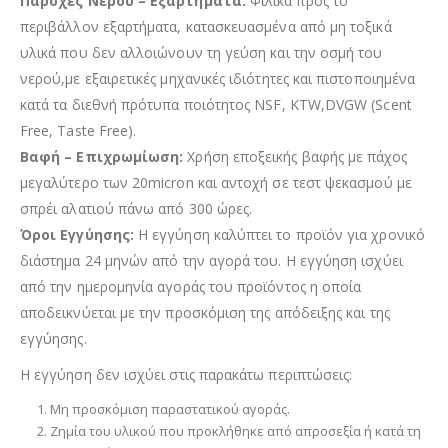
Παροχές Νερού – Εξαρτήματα:
Φιλικά προς το
περιβάλλον εξαρτήματα, κατασκευασμένα από μη τοξικά
υλικά που δεν αλλοιώνουν τη γεύση και την οσμή του
νερού,με εξαιρετικές μηχανικές ιδιότητες και πιστοποιημένα
κατά τα διεθνή πρότυπα ποιότητος NSF, KTW,DVGW (Scent
Free, Taste Free).
Βαφή – Επιχρωμίωση:
Χρήση εποξεικής βαφής με πάχος
μεγαλύτερο των 20micron και αντοχή σε τεστ ψεκασμού με
σπρέι αλατιού πάνω από 300 ώρες.
Όροι Εγγύησης:
Η εγγύηση καλύπτει το προϊόν για χρονικό
διάστημα 24 μηνών από την αγορά του. Η εγγύηση ισχύει
από την ημερομηνία αγοράς του προϊόντος η οποία
αποδεικνύεται με την προσκόμιση της απόδειξης και της
εγγύησης.
Η εγγύηση δεν ισχύει στις παρακάτω περιπτώσεις:
Μη προσκόμιση παραστατικού αγοράς.
Ζημία του υλικού που προκλήθηκε από απροσεξία ή κατά τη