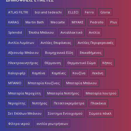
ATLAS FILTRI
bizi and tedeschi
ELLECI
Ferro
Gloria
KARAG
Martin Bath
Meccalte
MIYAKE
Pedrollo
Plus
Splendid
Έπιπλα Μπάνιου
Ανταλλακτικό
Αντλία
Αντλία Λυμάτων
Αντλίες Επιφάνειας
Αντλίες Περιφερειακές
Αξεσουάρ Μπάνιου
Βιομηχανικά Είδη
Επικαθήμενος
Ηλεκτροκινητήρας
Θέρμανση
Θερμαντικό Σώμα
Κήπος
Καλοριφέρ
Καμπίνα
Καμπίνες
Κουζίνα
Λεκάνη
ΜΠΑΝΙΟ
Μπαταρία Κουζίνας
Μπαταρία Μπάνιου
Μπαταρία Νεροχύτη
Μπαταρία Νιπτήρος
Μπαταρία λουτρού
Νεροχύτης
Νιπτήρας
Πετσετοκρεμάστρα
Πλακάκια
Σετ Επίπλων Μπάνιου
Σύστημα Εντοιχισμού
Σώματα πάνελ
Φίλτρα νερού
αντλία γεωτρήσεων