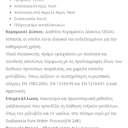
Απόσταση Κέντρα: 15cm
Απόσταση Από Άκρη Σε Άκρη: 18cm
Συσκευασία: Κουτί
Πλήρη γκάμα ανταλλακτικών
Κεραμικοί Δίσκοι:
Διαθέτει Κεραμικούς Δίσκους SEDAL
Ισπανίας οι οποίοι είναι ιδανικοί και ενδεδειγμένοι για την
καθημερινή χρήση.
Υλικό Κατασκευής: Κράμα ορείχαλκου με ποιότητα και
σύνθεση απολύτως σύμφωνη με τις προδιαγραφές όλων των
διεθνών προτύπων ασφαλείας, και χαμηλά επίπεδα
μολύβδου, όπως ορίζουν οι αυστηρότερες ευρωπαϊκές
οδηγίες EN 1982:2000, EN 12165:99 και EN 12164:01 (Lead
Approved).
Επιμετάλλωση:
Καινοτόμα και πρωτοποριακή μέθοδος
γαλβανισμού που εμποδίζει τη διήθηση τοξικών μετάλλων,
όπως τον μόλυβδο και το νικέλιο, στο πόσιμο νερό με την
διαδικασία Pure Water Process(ΕΝ 248).