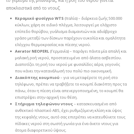
το γέμισμα της μπανιέρας, και η ροή του νερού γίνεται
αποκλειστικά από το ντουζ.
Κεραμικό φυσίγγιο WTS
(Ιταλία) – διάρκεια ζωής 500.000
κύκλων, χάρη σε ειδικό πλέγμα, λειτουργεί με ελάχιστο
επίπεδο θορύβου, γυάλισμα διαμαντιών και αδιάβροχο
γράσο μεταξύ των δίσκων παρέχουν ευκολία και ομαλότητα
ελέγχου θερμοκρασίας και πίεσης νερού.
Aerator NEOPERL
(Γερμανία) – παράγει πάντα μία απαλή και
μαλακή ροή νερού, προστατευμένο από άλατα ασβεστίου.
Διαποτίζει τη ροή του νερού με φυσαλίδες αέρα, γεγονός
που κάνει την κατανάλωσή του πολύ πιο οικονομική.
Διακόπτης κουμπιού
– για να μεταφέρετε τη ροή στο
τηλέφωνο, πρέπει να τραβήξετε το κουμπί διακόπτη προς τα
πάνω, όταν η πίεση είναι απενεργοποιημένη, το κουμπί θα
επιστρέψει στην αρχική του θέση.
Στήριγμα τηλεφώνου ντους
– κατασκευασμένο από
ανθεκτικό πλαστικό ABS, έχει ρυθμιζόμενη κλίση και ύψος
της κεφαλής ντους, αυτό σας επιτρέπει να κατευθύνετε τους
πίδακες νερού στη σωστή γωνία για ένα άνετο ντους για
άτομα διαφορετικού ύψους.