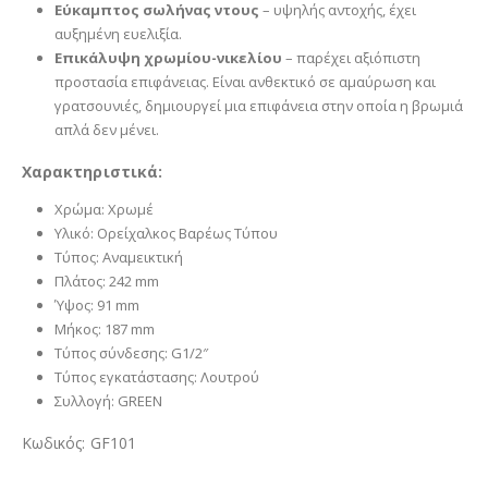
Εύκαμπτος σωλήνας ντους
– υψηλής αντοχής, έχει
αυξημένη ευελιξία.
Επικάλυψη χρωμίου-νικελίου
– παρέχει αξιόπιστη
προστασία επιφάνειας. Είναι ανθεκτικό σε αμαύρωση και
γρατσουνιές, δημιουργεί μια επιφάνεια στην οποία η βρωμιά
απλά δεν μένει.
Χαρακτηριστικά:
Χρώμα: Χρωμέ
Υλικό: Ορείχαλκος Βαρέως Τύπου
Τύπος: Αναμεικτική
Πλάτος: 242 mm
Ύψος: 91 mm
Μήκος: 187 mm
Τύπος σύνδεσης: G1/2″
Τύπος εγκατάστασης: Λουτρού
Συλλογή: GREEN
Κωδικός: GF101