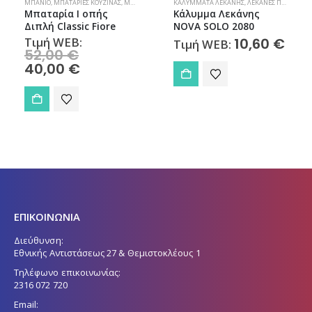
ΜΠΆΝΙΟ
,
ΜΠΑΤΑΡΊΕΣ ΚΟΥΖΊΝΑΣ
,
ΜΠΑΤΑΡΊΕΣ ΜΠΆΝΙΟΥ
ΚΑΛΎΜΜΑΤΑ ΛΕΚΆΝΗΣ
,
ΛΕΚΆΝΕΣ ΠΟΡΣΕΛΆΝΗΣ
Μπαταρία Ι οπής
Κάλυμμα Λεκάνης
Διπλή Classic Fiore
NOVA SOLO 2080
Τιμή WEB:
10,60
€
Τιμή WEB:
Original
52,00
€
price
Η
40,00
€
was:
τρέχουσα
52,00 €.
τιμή
είναι:
40,00 €.
ΕΠΙΚΟΙΝΩΝΙΑ
Διεύθυνση:
Εθνικής Αντιστάσεως 27 & Θεμιστοκλέους 1
Τηλέφωνο επικοινωνίας:
2316 072 720
Email: