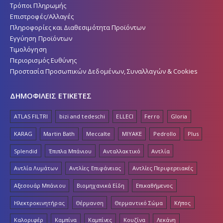
Τρόποι Πληρωμής
Επιστροφές/Αλλαγές
Πληροφορίες και Διαθεσιμότητα Προϊόντων
Εγγύηση Προϊόντων
Τιμολόγηση
Περιορισμός Ευθύνης
Προστασία Προσωπικών Δεδομένων, Συναλλαγών & Cookies
ΔΗΜΟΦΙΛΕΙΣ ΕΤΙΚΕΤΕΣ
ATLAS FILTRI
bizi and tedeschi
ELLECI
Ferro
Gloria
KARAG
Martin Bath
Meccalte
MIYAKE
Pedrollo
Plus
Splendid
Έπιπλα Μπάνιου
Ανταλλακτικό
Αντλία
Αντλία Λυμάτων
Αντλίες Επιφάνειας
Αντλίες Περιφερειακές
Αξεσουάρ Μπάνιου
Βιομηχανικά Είδη
Επικαθήμενος
Ηλεκτροκινητήρας
Θέρμανση
Θερμαντικό Σώμα
Κήπος
Καλοριφέρ
Καμπίνα
Καμπίνες
Κουζίνα
Λεκάνη