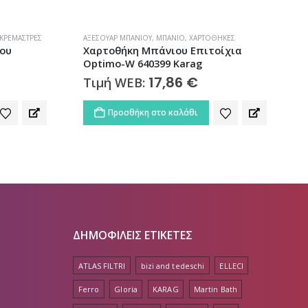
ΉΚΕΣ
ΆΓΚΙΣΤΡΑ
,
ΑΞΕΣΟΥΆΡ ΜΠΆΝΙΟΥ
,
ΜΠΆΝΙΟ
Κ
ίχια
Άγκιστρο Μπάνιου Διπλό Optimo-W
620299 Karag
11,46
€
Τιμή WEB:
Προσθήκη στο καλάθι
ΔΗΜΟΦΙΛΕΙΣ ΕΤΙΚΕΤΕΣ
ATLAS FILTRI
bizi and tedeschi
ELLECI
Ferro
Gloria
KARAG
Martin Bath