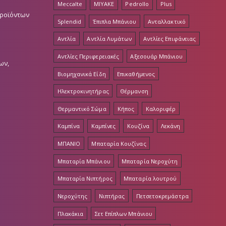
Meccalte
MIYAKE
Pedrollo
Plus
Προϊόντων
Splendid
Έπιπλα Μπάνιου
Ανταλλακτικό
Αντλία
Αντλία Λυμάτων
Αντλίες Επιφάνειας
Αντλίες Περιφερειακές
Αξεσουάρ Μπάνιου
ων,
Βιομηχανικά Είδη
Επικαθήμενος
Ηλεκτροκινητήρας
Θέρμανση
Θερμαντικό Σώμα
Κήπος
Καλοριφέρ
Καμπίνα
Καμπίνες
Κουζίνα
Λεκάνη
ΜΠΑΝΙΟ
Μπαταρία Κουζίνας
Μπαταρία Μπάνιου
Μπαταρία Νεροχύτη
Μπαταρία Νιπτήρος
Μπαταρία λουτρού
Νεροχύτης
Νιπτήρας
Πετσετοκρεμάστρα
Πλακάκια
Σετ Επίπλων Μπάνιου