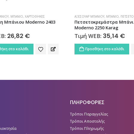
ΆΝΙΟΥ
,
ΜΠΆΝΙΟ
,
ΠΕΤΣΕΤΟΚΡΕΜΆΣΤΡΕΣ
ΑΞΕΣΟΥΆΡ ΜΠΆΝΙΟΥ
,
ΜΠΆΝΙΟ
,
ΧΑΡΤΟΘ
κρεμάστρα Μπάνιου
Χαρτοθήκη Μπάνιου Επιτο
2250 Karag
Optimo-W 640399 Karag
35,14
€
17,86
€
EB:
Τιμή WEB:
ήκη στο καλάθι
Προσθήκη στο καλάθι
ΠΛΗΡΟΦΟΡΙΕΣ
Τρόποι Παραγγελίας
Τρόποι Αποστολής
διοκτησία
Τρόποι Πληρωμής