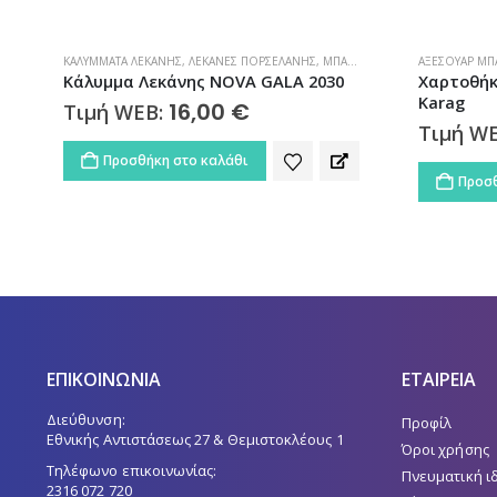
ΑΞΕΣΟΥΆΡ ΜΠΆΝΙΟΥ
,
ΜΠΆΝΙΟ
,
ΧΑΡΤΟΘΉΚΕΣ
ΑΞΕΣΟΥΆΡ ΜΠ
Χαρτοθήκη Μπάνιου Moderno 2403
Πετσετο
Karag
Moderno 
26,82
€
Τιμή WEB:
Τιμή W
Προσθήκη στο καλάθι
Προσθ
ΕΠΙΚΟΙΝΩΝΙΑ
ΕΤΑΙΡΕΙΑ
Διεύθυνση:
Προφίλ
Εθνικής Αντιστάσεως 27 & Θεμιστοκλέους 1
Όροι χρήσης
Τηλέφωνο επικοινωνίας:
Πνευματική ι
2316 072 720