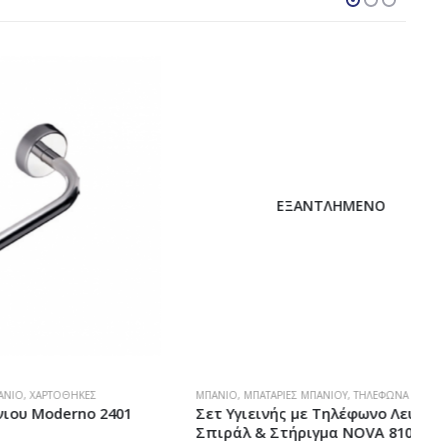
ΕΞΑΝΤΛΗΜΈΝΟ
ΉΚΕΣ
ΜΠΆΝΙΟ
,
ΜΠΑΤΑΡΊΕΣ ΜΠΆΝΙΟΥ
,
ΤΗΛΈΦΩΝΑ & ΣΠΙΡΆΛ ΝΤΟΥΣ
Α
no 2401
Σετ Υγιεινής με Τηλέφωνο Λευκό,
Σπιράλ & Στήριγμα NOVA 8100