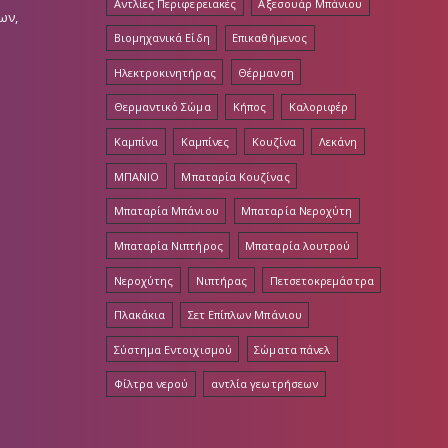
Αντλίες Περιφερειακές
Αξεσουάρ Μπάνιου
ων,
Βιομηχανικά Είδη
Επικαθήμενος
Ηλεκτροκινητήρας
Θέρμανση
Θερμαντικό Σώμα
Κήπος
Καλοριφέρ
Καμπίνα
Καμπίνες
Κουζίνα
Λεκάνη
ΜΠΑΝΙΟ
Μπαταρία Κουζίνας
Μπαταρία Μπάνιου
Μπαταρία Νεροχύτη
Μπαταρία Νιπτήρος
Μπαταρία λουτρού
Νεροχύτης
Νιπτήρας
Πετσετοκρεμάστρα
Πλακάκια
Σετ Επίπλων Μπάνιου
Σύστημα Εντοιχισμού
Σώματα πάνελ
Φίλτρα νερού
αντλία γεωτρήσεων