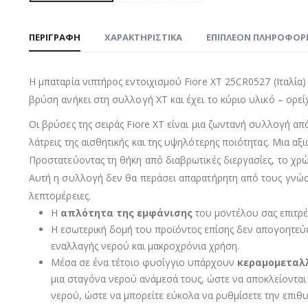
ΠΕΡΙΓΡΑΦΉ
ΧΑΡΑΚΤΗΡΙΣΤΙΚΑ
ΕΠΙΠΛΈΟΝ ΠΛΗΡΟΦΟΡ
Η μπαταρία νιπτήρος εντοιχισμού Fiore XT 25CR0527 (Ιταλία) 
βρύση ανήκει στη συλλογή XT και έχει το κύριο υλικό – ορεί
Οι βρύσες της σειράς Fiore XT είναι μια ζωντανή συλλογή α
λάτρεις της αισθητικής και της υψηλότερης ποιότητας. Μια 
Προστατεύοντας τη θήκη από διαβρωτικές διεργασίες, το χρώ
Αυτή η συλλογή δεν θα περάσει απαρατήρητη από τους γνώστ
λεπτομέρειες.
Η
απλότητα της εμφάνισης
του μοντέλου σας επιτρέ
Η εσωτερική δομή του προϊόντος επίσης δεν απογοητεύε
εναλλαγής νερού και μακροχρόνια χρήση.
Μέσα σε ένα τέτοιο φυσίγγιο υπάρχουν
κεραμομεταλ
μια σταγόνα νερού ανάμεσά τους, ώστε να αποκλείονται 
νερού, ώστε να μπορείτε εύκολα να ρυθμίσετε την επιθ