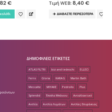
8,40
€
Τιμή WEB:
ΔΙΑΒΆΣΤΕ ΠΕΡΙΣΣΌΤΕΡΑ
ΔΗΜΟΦΙΛΕΙΣ ΕΤΙΚΕΤΕΣ
ATLAS FILTRI
bizi and tedeschi
ELLECI
Ferro
Gloria
KARAG
Martin Bath
Meccalte
MIYAKE
Pedrollo
Plus
Προϊόντων
Splendid
Έπιπλα Μπάνιου
Ανταλλακτικό
Αντλία
Αντλία Λυμάτων
Αντλίες Επιφάνειας