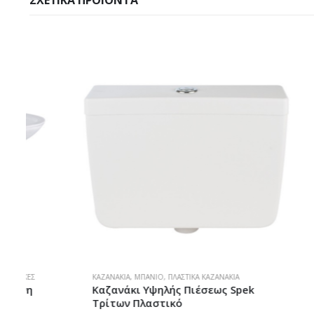
ΣΧΕΤΙΚΆ ΠΡΟΪΌΝΤΑ
ΚΑΖΑΝΆΚΙΑ
,
ΜΠΆΝΙΟ
,
ΠΛΑΣΤΙΚΆ ΚΑΖΑΝΆΚΙΑ
ΆΓΚΙΣΤΡΑ
,
ΑΞΕ
Καζανάκι Υψηλής Πιέσεως Spek
Άγκιστρο
Τρίτων Πλαστικό
2209 Kara