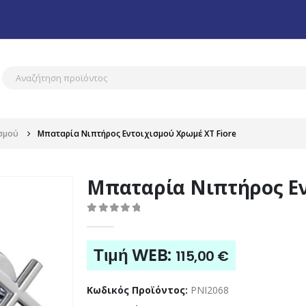
σμού
Μπαταρία Νιπτήρος Εντοιχισμού Χρωμέ XT Fiore
Μπαταρία Νιπτήρος Εν
0
out of 5
Τιμή WEB:
115,00
€
Κωδικός Προϊόντος:
PNI2068