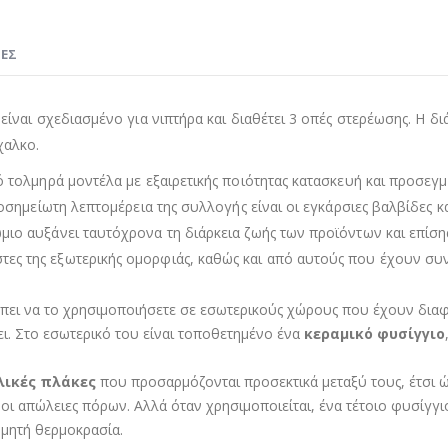
ΊΕΣ
είναι σχεδιασμένο για νιπτήρα και διαθέτει 3 οπές στερέωσης. Η δι
χαλκο.
πό τολμηρά μοντέλα με εξαιρετικής ποιότητας κατασκευή και προσεγ
αξιοσημείωτη λεπτομέρεια της συλλογής είναι οι εγκάρσιες βαλβίδε
μιο αυξάνει ταυτόχρονα τη διάρκεια ζωής των προϊόντων και επίσης
ες της εξωτερικής ομορφιάς, καθώς και από αυτούς που έχουν συνη
πει να το χρησιμοποιήσετε σε εσωτερικούς χώρους που έχουν διαφ
ι. Στο εσωτερικό του είναι τοποθετημένο ένα
κεραμικό φυσίγγιο
λικές πλάκες
που προσαρμόζονται προσεκτικά μεταξύ τους, έτσι ώ
οι απώλειες πόρων. Αλλά όταν χρησιμοποιείται, ένα τέτοιο φυσίγγι
υμητή θερμοκρασία.