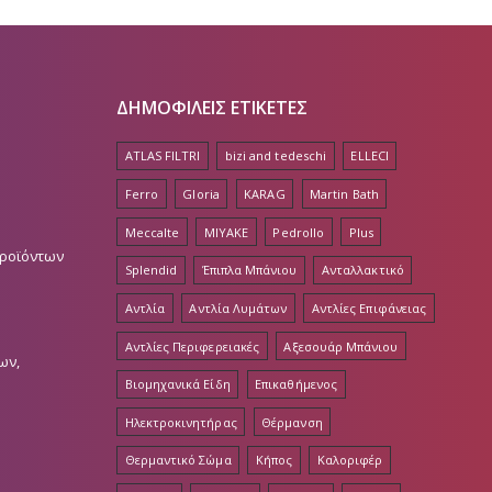
ΔΗΜΟΦΙΛΕΙΣ ΕΤΙΚΕΤΕΣ
ATLAS FILTRI
bizi and tedeschi
ELLECI
Ferro
Gloria
KARAG
Martin Bath
Meccalte
MIYAKE
Pedrollo
Plus
Προϊόντων
Splendid
Έπιπλα Μπάνιου
Ανταλλακτικό
Αντλία
Αντλία Λυμάτων
Αντλίες Επιφάνειας
Αντλίες Περιφερειακές
Αξεσουάρ Μπάνιου
ων,
Βιομηχανικά Είδη
Επικαθήμενος
Ηλεκτροκινητήρας
Θέρμανση
Θερμαντικό Σώμα
Κήπος
Καλοριφέρ