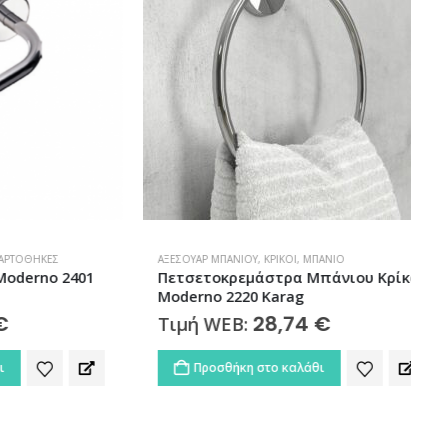
ΉΚΕΣ
ΑΞΕΣΟΥΆΡ ΜΠΆΝΙΟΥ
,
ΚΡΊΚΟΙ
,
ΜΠΆΝΙΟ
Μ
no 2401
Πετσετοκρεμάστρα Μπάνιου Kρίκος
Moderno 2220 Karag
28,74
€
Τιμή WEB:
Προσθήκη στο καλάθι