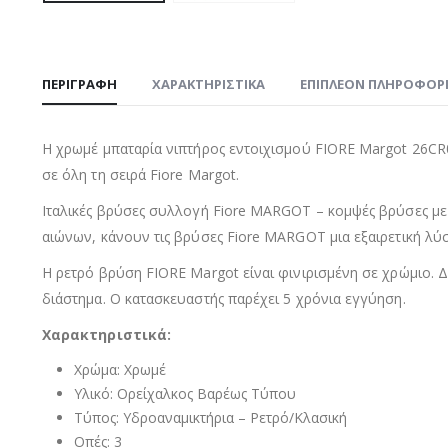
ΠΕΡΙΓΡΑΦΉ
ΧΑΡΑΚΤΗΡΙΣΤΙΚΑ
ΕΠΙΠΛΈΟΝ ΠΛΗΡΟΦΟΡ
Η χρωμέ μπαταρία νιπτήρος εντοιχισμού FIORE Margot 26CR063
σε όλη τη σειρά Fiore Margot.
Ιταλικές βρύσες συλλογή Fiore MARGOT – κομψές βρύσες με
αιώνων, κάνουν τις βρύσες Fiore MARGOT μια εξαιρετική λύσ
Η ρετρό βρύση FIORE Margot είναι φινιρισμένη σε χρώμιο. Δ
διάστημα. Ο κατασκευαστής παρέχει 5 χρόνια εγγύηση.
Χαρακτηριστικά:
Χρώμα: Χρωμέ
Υλικό: Ορείχαλκος Βαρέως Τύπου
Τύπος: Υδροαναμικτήρια – Ρετρό/Κλασική
Οπές: 3