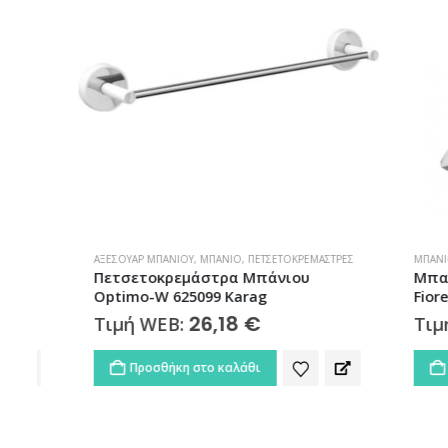
ΑΞΕΣΟΥΆΡ ΜΠΆΝΙΟΥ
,
ΜΠΆΝΙΟ
,
ΠΕΤΣΕΤΟΚΡΕΜΆΣΤΡΕΣ
ΜΠΆΝΙΟ
,
ΜΠΑ
Πετσετοκρεμάστρα Μπάνιου
Μπαταρία
Optimo-W 625099 Karag
Fiore
26,18
€
Τιμή WEB:
Τιμή W
Προσθήκη στο καλάθι
Προσθ