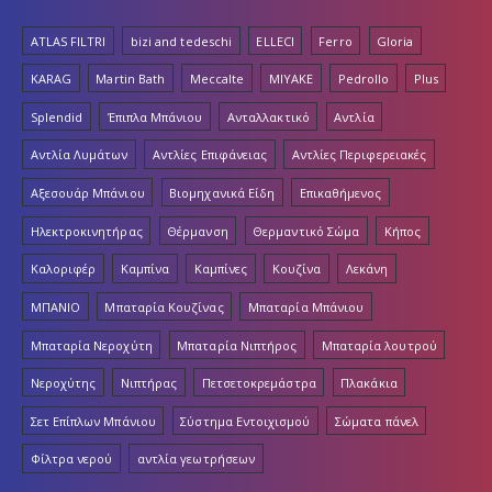
ATLAS FILTRI
bizi and tedeschi
ELLECI
Ferro
Gloria
KARAG
Martin Bath
Meccalte
MIYAKE
Pedrollo
Plus
Splendid
Έπιπλα Μπάνιου
Ανταλλακτικό
Αντλία
Αντλία Λυμάτων
Αντλίες Επιφάνειας
Αντλίες Περιφερειακές
Αξεσουάρ Μπάνιου
Βιομηχανικά Είδη
Επικαθήμενος
Ηλεκτροκινητήρας
Θέρμανση
Θερμαντικό Σώμα
Κήπος
Καλοριφέρ
Καμπίνα
Καμπίνες
Κουζίνα
Λεκάνη
ΜΠΑΝΙΟ
Μπαταρία Κουζίνας
Μπαταρία Μπάνιου
Μπαταρία Νεροχύτη
Μπαταρία Νιπτήρος
Μπαταρία λουτρού
Νεροχύτης
Νιπτήρας
Πετσετοκρεμάστρα
Πλακάκια
Σετ Επίπλων Μπάνιου
Σύστημα Εντοιχισμού
Σώματα πάνελ
Φίλτρα νερού
αντλία γεωτρήσεων