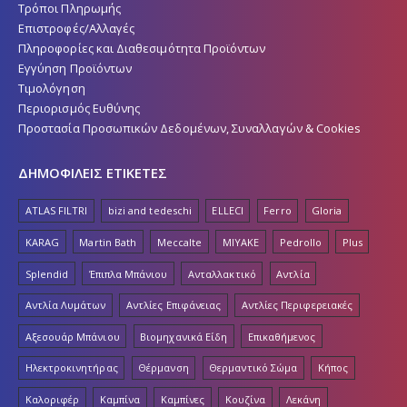
Τρόποι Πληρωμής
Επιστροφές/Αλλαγές
Πληροφορίες και Διαθεσιμότητα Προϊόντων
Εγγύηση Προϊόντων
Τιμολόγηση
Περιορισμός Ευθύνης
Προστασία Προσωπικών Δεδομένων, Συναλλαγών & Cookies
ΔΗΜΟΦΙΛΕΙΣ ΕΤΙΚΕΤΕΣ
ATLAS FILTRI
bizi and tedeschi
ELLECI
Ferro
Gloria
KARAG
Martin Bath
Meccalte
MIYAKE
Pedrollo
Plus
Splendid
Έπιπλα Μπάνιου
Ανταλλακτικό
Αντλία
Αντλία Λυμάτων
Αντλίες Επιφάνειας
Αντλίες Περιφερειακές
Αξεσουάρ Μπάνιου
Βιομηχανικά Είδη
Επικαθήμενος
Ηλεκτροκινητήρας
Θέρμανση
Θερμαντικό Σώμα
Κήπος
Καλοριφέρ
Καμπίνα
Καμπίνες
Κουζίνα
Λεκάνη