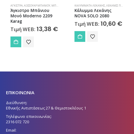
,
ΜΠΆΝΙΟ
ΆΓΚΙΣΤΡΑ
,
ΑΞΕΣΟΥΆΡ ΜΠΆΝΙΟΥ
,
ΜΠΆΝΙΟ
ΚΑΛΎΜΜΑΤΑ ΛΕΚΆΝΗΣ
,
ΛΕΚΆΝΕΣ ΠΟΡΣΕΛΆΝΗΣ
Άγκιστρο Μπάνιου
Κάλυμμα Λεκάνης
Μονό Moderno 2209
NOVA SOLO 2080
Karag
10,60
€
Τιμή WEB:
13,38
€
Τιμή WEB:
ΕΠΙΚΟΙΝΩΝΙΑ
Διεύθυνση:
Εθνικής Αντιστάσεως 27 & Θεμιστοκλέους 1
Τηλέφωνο επικοινωνίας:
2316 072 720
Email: