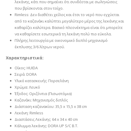
λεκάνης, κάτι που σημαίνει ότι συνδέεται με σωληνώσεις
που βρίσκονται στον τοίχο.
Rimless: Δεν διαθέτει χείλος και έτσι το νερό που εγχύεται
από το καζανάκι καλύπτει μεγαλύτερο μέρος της λεκάνης και
καθαρίζει καλύτερα. Βασικό πλεονέκτημα είναι ότι μπορείτε
να καθαρίσετε εσωτερικά τη λεκάνη πολύ πιο εύκολα.
Πλήρης λειτουργία με οικονομικό διιπλό μηχανισμό
έκπλυσης 3/6 λίτρων νερού.
Χαρακτηριστικά:
Οίκος: HUIDA
Σειρά: DORA
Υλικό κατασκευής: Πορσελάνη
Χρώμα: Λευκό
Έξοδος: Οριζόντια (Πισωστόμια)
Καζανάκι: Μηχανισμός διπλός
Διάσταση καζανακίου: 35,5 x 15,5 x 38 cm
Λεκάνη: Rimless
Διαστάσεις Λεκάνης: 64 x 34 x 40 cm
Kάλυμμα λεκάνης: DORA UP S/C B.T.