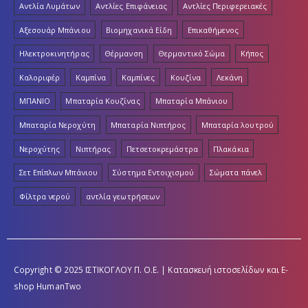
Αντλία Λυμάτων
Αντλίες Επιφάνειας
Αντλίες Περιφερειακές
Αξεσουάρ Μπάνιου
Βιομηχανικά Είδη
Επικαθήμενος
Ηλεκτροκινητήρας
Θέρμανση
Θερμαντικό Σώμα
Κήπος
Καλοριφέρ
Καμπίνα
Καμπίνες
Κουζίνα
Λεκάνη
ΜΠΑΝΙΟ
Μπαταρία Κουζίνας
Μπαταρία Μπάνιου
Μπαταρία Νεροχύτη
Μπαταρία Νιπτήρος
Μπαταρία λουτρού
Νεροχύτης
Νιπτήρας
Πετσετοκρεμάστρα
Πλακάκια
Σετ Επίπλων Μπάνιου
Σύστημα Εντοιχισμού
Σώματα πάνελ
Φίλτρα νερού
αντλία γεωτρήσεων
Copyright © 2025 ΙΣΤΙΚΟΓΛΟΥ Π. Ο.Ε. | Κατασκευή ιστοσελίδων και E-
shop
HumanTwo