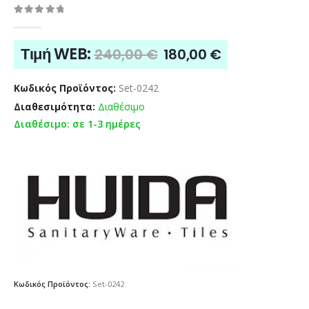
0
out of 5
Original
Η
Τιμή WEB:
240,00
€
180,00
€
price
τρέχουσα
was:
τιμή
Κωδικός Προϊόντος:
Set-0242
240,00 €.
είναι:
Διαθεσιμότητα:
Διαθέσιμο
180,00 €.
Διαθέσιμο: σε 1-3 ημέρες
Κωδικός Προϊόντος:
Set-0242