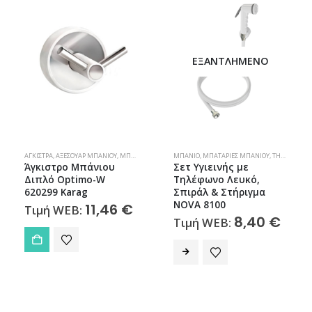
ΕΞΑΝΤΛΗΜΈΝΟ
,
ΜΠΆΝΙΟ
ΆΓΚΙΣΤΡΑ
,
ΑΞΕΣΟΥΆΡ ΜΠΆΝΙΟΥ
,
ΜΠΆΝΙΟ
ΜΠΆΝΙΟ
,
ΜΠΑΤΑΡΊΕΣ ΜΠΆΝΙΟΥ
,
ΤΗΛΈΦΩΝΑ & ΣΠΙΡΆΛ ΝΤΟΥΣ
Άγκιστρο Μπάνιου
Σετ Υγιεινής με
Διπλό Optimo-W
Τηλέφωνο Λευκό,
620299 Karag
Σπιράλ & Στήριγμα
NOVA 8100
11,46
€
Τιμή WEB:
8,40
€
Τιμή WEB: