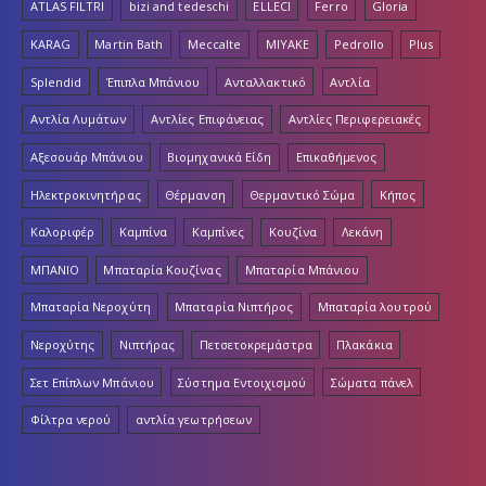
ATLAS FILTRI
bizi and tedeschi
ELLECI
Ferro
Gloria
KARAG
Martin Bath
Meccalte
MIYAKE
Pedrollo
Plus
Splendid
Έπιπλα Μπάνιου
Ανταλλακτικό
Αντλία
Αντλία Λυμάτων
Αντλίες Επιφάνειας
Αντλίες Περιφερειακές
Αξεσουάρ Μπάνιου
Βιομηχανικά Είδη
Επικαθήμενος
Ηλεκτροκινητήρας
Θέρμανση
Θερμαντικό Σώμα
Κήπος
Καλοριφέρ
Καμπίνα
Καμπίνες
Κουζίνα
Λεκάνη
ΜΠΑΝΙΟ
Μπαταρία Κουζίνας
Μπαταρία Μπάνιου
Μπαταρία Νεροχύτη
Μπαταρία Νιπτήρος
Μπαταρία λουτρού
Νεροχύτης
Νιπτήρας
Πετσετοκρεμάστρα
Πλακάκια
Σετ Επίπλων Μπάνιου
Σύστημα Εντοιχισμού
Σώματα πάνελ
Φίλτρα νερού
αντλία γεωτρήσεων