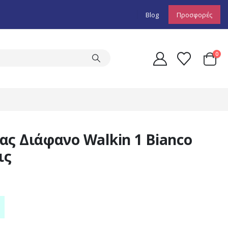
Blog
Προσφορές
0
ς Διάφανο Walkin 1 Bianco
ις
Price
range: