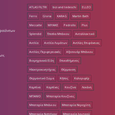
ATLAS FILTRI
bizi and tedeschi
ELLECI
Ferro
Gloria
KARAG
Martin Bath
Meccalte
MIYAKE
Pedrollo
Plus
Προϊόντων
Splendid
Έπιπλα Μπάνιου
Ανταλλακτικό
Αντλία
Αντλία Λυμάτων
Αντλίες Επιφάνειας
Αντλίες Περιφερειακές
Αξεσουάρ Μπάνιου
ων,
Βιομηχανικά Είδη
Επικαθήμενος
Ηλεκτροκινητήρας
Θέρμανση
Θερμαντικό Σώμα
Κήπος
Καλοριφέρ
Καμπίνα
Καμπίνες
Κουζίνα
Λεκάνη
ΜΠΑΝΙΟ
Μπαταρία Κουζίνας
Μπαταρία Μπάνιου
Μπαταρία Νεροχύτη
Μπαταρία Νιπτήρος
Μπαταρία λουτρού