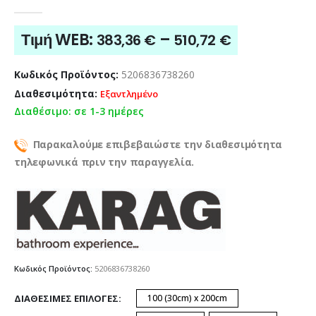
0
out of 5
Price
Τιμή WEB:
–
383,36
€
510,72
€
range:
383,36 €
Κωδικός Προϊόντος:
5206836738260
through
Διαθεσιμότητα:
Εξαντλημένο
510,72 €
Διαθέσιμο: σε 1-3 ημέρες
Παρακαλούμε επιβεβαιώστε την διαθεσιμότητα
τηλεφωνικά πριν την παραγγελία.
Κωδικός Προϊόντος:
5206836738260
ΔΙΑΘΈΣΙΜΕΣ ΕΠΙΛΟΓΈΣ
100 (30cm) x 200cm