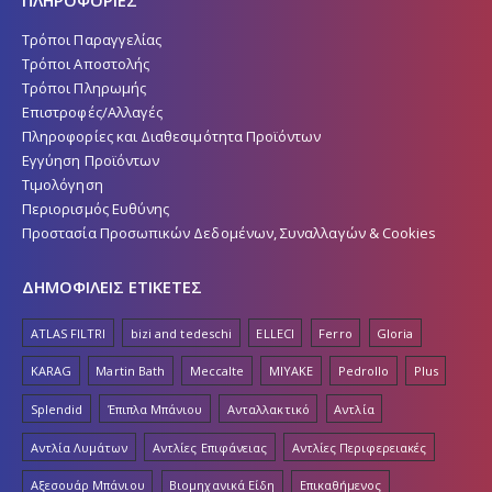
ΠΛΗΡΟΦΟΡΙΕΣ
Τρόποι Παραγγελίας
Τρόποι Αποστολής
Τρόποι Πληρωμής
Επιστροφές/Αλλαγές
Πληροφορίες και Διαθεσιμότητα Προϊόντων
Εγγύηση Προϊόντων
Τιμολόγηση
Περιορισμός Ευθύνης
Προστασία Προσωπικών Δεδομένων, Συναλλαγών & Cookies
ΔΗΜΟΦΙΛΕΙΣ ΕΤΙΚΕΤΕΣ
ATLAS FILTRI
bizi and tedeschi
ELLECI
Ferro
Gloria
KARAG
Martin Bath
Meccalte
MIYAKE
Pedrollo
Plus
Splendid
Έπιπλα Μπάνιου
Ανταλλακτικό
Αντλία
Αντλία Λυμάτων
Αντλίες Επιφάνειας
Αντλίες Περιφερειακές
Αξεσουάρ Μπάνιου
Βιομηχανικά Είδη
Επικαθήμενος