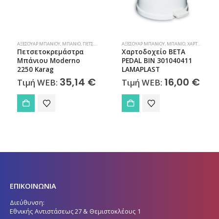
ΑΞΕΣΟΥΆΡ ΜΠΆΝΙΟΥ
,
ΜΠΆΝΙΟ
,
ΠΕΤΣΕΤΟΚΡΕΜΆΣΤΡΕΣ
ΑΞΕΣΟΥΆΡ ΜΠΆΝΙΟΥ
,
ΜΠΆΝΙΟ
,
ΧΑΡΤΟΔΟΧΕΊΑ
Πετσετοκρεμάστρα
Χαρτοδοχείο BETA
Μπάνιου Moderno
PEDAL BIN 301040411
2250 Karag
LAMAPLAST
35,14
€
16,00
€
Τιμή WEB:
Τιμή WEB:
ΕΠΙΚΟΙΝΩΝΙΑ
Διεύθυνση:
Εθνικής Αντιστάσεως 27 & Θεμιστοκλέους 1