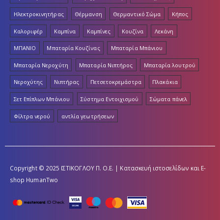
Ηλεκτροκινητήρας
Θέρμανση
Θερμαντικό Σώμα
Κήπος
Καλοριφέρ
Καμπίνα
Καμπίνες
Κουζίνα
Λεκάνη
ΜΠΑΝΙΟ
Μπαταρία Κουζίνας
Μπαταρία Μπάνιου
Μπαταρία Νεροχύτη
Μπαταρία Νιπτήρος
Μπαταρία λουτρού
Νεροχύτης
Νιπτήρας
Πετσετοκρεμάστρα
Πλακάκια
Σετ Επίπλων Μπάνιου
Σύστημα Εντοιχισμού
Σώματα πάνελ
Φίλτρα νερού
αντλία γεωτρήσεων
Copyright © 2025 ΙΣΤΙΚΟΓΛΟΥ Π. Ο.Ε. | Κατασκευή ιστοσελίδων και E-
shop
HumanTwo