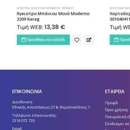
ΆΓΚΙΣΤΡΑ
,
ΑΞΕΣΟΥΆΡ ΜΠΆΝΙΟΥ
,
ΜΠΆΝΙΟ
ΑΞΕΣΟΥΆΡ ΜΠ
Άγκιστρο Μπάνιου Μονό Moderno
Χαρτοδοχ
2209 Karag
30104041
13,38
€
Τιμή WEB:
Τιμή W
Προσθήκη στο καλάθι
Προσθ
ΕΠΙΚΟΙΝΩΝΙΑ
ΕΤΑΙΡΕΙΑ
Διεύθυνση:
Προφίλ
Εθνικής Αντιστάσεως 27 & Θεμιστοκλέους 1
Όροι χρήσης
Τηλέφωνο επικοινωνίας:
Πνευματική ι
2316 072 720
Σύνδεσμοι σε
Email: