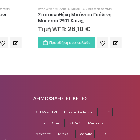
ΘΉΚΕΣ
ΑΞΕΣΟΥΆΡ ΜΠΆΝΙΟΥ
,
ΜΠΆΝΙΟ
,
ΣΑΠΟΥΝΟΘΉΚΕΣ
Κ
ινη
Σαπουνοθήκη Μπάνιου Γυάλινη
Moderno 2301 Karag
28,10
€
Τιμή WEB:
Προσθήκη στο καλάθι
ΔΗΜΟΦΙΛΕΙΣ ΕΤΙΚΕΤΕΣ
ATLAS FILTRI
bizi and tedeschi
ELLECI
Ferro
Gloria
KARAG
Martin Bath
Meccalte
MIYAKE
Pedrollo
Plus