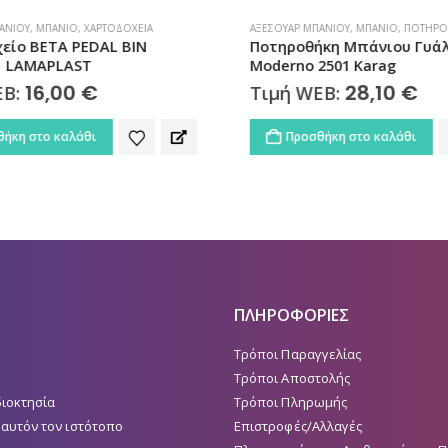
ΆΝΙΟΥ
,
ΜΠΆΝΙΟ
,
ΧΑΡΤΟΔΟΧΕΊΑ
ΑΞΕΣΟΥΆΡ ΜΠΆΝΙΟΥ
,
ΜΠΆΝΙΟ
,
ΠΟΤΗΡΟ
είο BETA PEDAL BIN
Ποτηροθήκη Μπάνιου Γυάλ
1 LAMAPLAST
Moderno 2501 Karag
16,00
€
28,10
€
EB:
Τιμή WEB:
ήκη στο καλάθι
Προσθήκη στο καλάθι
ΠΛΗΡΟΦΟΡΙΕΣ
Τρόποι Παραγγελίας
Τρόποι Αποστολής
διοκτησία
Τρόποι Πληρωμής
 αυτόν τον ιστότοπο
Επιστροφές/Αλλαγές