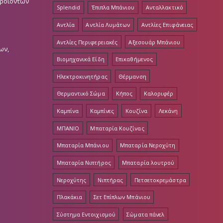
Προϊόντων
Splendid
Έπιπλα Μπάνιου
Ανταλλακτικό
Αντλία
Αντλία Λυμάτων
Αντλίες Επιφάνειας
Αντλίες Περιφερειακές
Αξεσουάρ Μπάνιου
ων,
Βιομηχανικά Είδη
Επικαθήμενος
Ηλεκτροκινητήρας
Θέρμανση
Θερμαντικό Σώμα
Κήπος
Καλοριφέρ
Καμπίνα
Καμπίνες
Κουζίνα
Λεκάνη
ΜΠΑΝΙΟ
Μπαταρία Κουζίνας
Μπαταρία Μπάνιου
Μπαταρία Νεροχύτη
Μπαταρία Νιπτήρος
Μπαταρία λουτρού
Νεροχύτης
Νιπτήρας
Πετσετοκρεμάστρα
Πλακάκια
Σετ Επίπλων Μπάνιου
Σύστημα Εντοιχισμού
Σώματα πάνελ