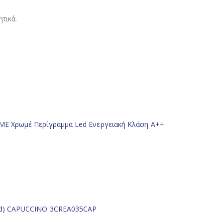
τικά.
ME Χρωμέ Περίγραμμα Led Ενεργειακή Κλάση Α++
od) CAPUCCINO 3CREA035CAP