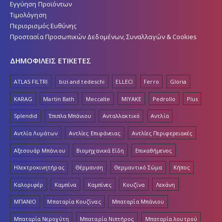
Εγγύηση Προϊόντων
Τιμολόγηση
Περιορισμός Ευθύνης
Προστασία Προσωπικών Δεδομένων, Συναλλαγών & Cookies
ΔΗΜΟΦΙΛΕΙΣ ΕΤΙΚΕΤΕΣ
ATLAS FILTRI
bizi and tedeschi
ELLECI
Ferro
Gloria
KARAG
Martin Bath
Meccalte
MIYAKE
Pedrollo
Plus
Splendid
Έπιπλα Μπάνιου
Ανταλλακτικό
Αντλία
Αντλία Λυμάτων
Αντλίες Επιφάνειας
Αντλίες Περιφερειακές
Αξεσουάρ Μπάνιου
Βιομηχανικά Είδη
Επικαθήμενος
Ηλεκτροκινητήρας
Θέρμανση
Θερμαντικό Σώμα
Κήπος
Καλοριφέρ
Καμπίνα
Καμπίνες
Κουζίνα
Λεκάνη
ΜΠΑΝΙΟ
Μπαταρία Κουζίνας
Μπαταρία Μπάνιου
Μπαταρία Νεροχύτη
Μπαταρία Νιπτήρος
Μπαταρία λουτρού