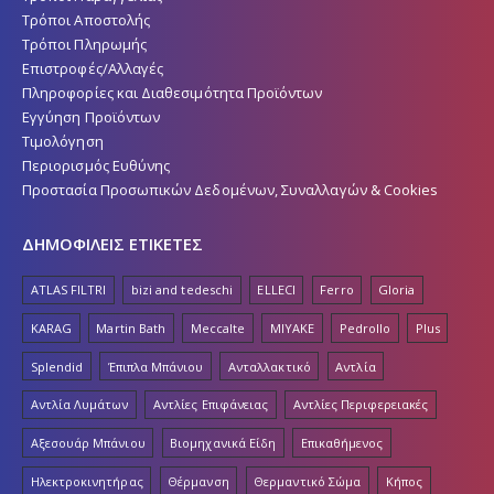
Τρόποι Αποστολής
Τρόποι Πληρωμής
Επιστροφές/Αλλαγές
Πληροφορίες και Διαθεσιμότητα Προϊόντων
Εγγύηση Προϊόντων
Τιμολόγηση
Περιορισμός Ευθύνης
Προστασία Προσωπικών Δεδομένων, Συναλλαγών & Cookies
ΔΗΜΟΦΙΛΕΙΣ ΕΤΙΚΕΤΕΣ
ATLAS FILTRI
bizi and tedeschi
ELLECI
Ferro
Gloria
KARAG
Martin Bath
Meccalte
MIYAKE
Pedrollo
Plus
Splendid
Έπιπλα Μπάνιου
Ανταλλακτικό
Αντλία
Αντλία Λυμάτων
Αντλίες Επιφάνειας
Αντλίες Περιφερειακές
Αξεσουάρ Μπάνιου
Βιομηχανικά Είδη
Επικαθήμενος
Ηλεκτροκινητήρας
Θέρμανση
Θερμαντικό Σώμα
Κήπος