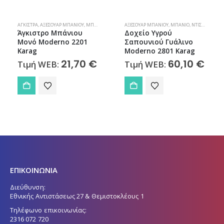
ΆΓΚΙΣΤΡΑ
,
ΑΞΕΣΟΥΆΡ ΜΠΆΝΙΟΥ
,
ΜΠΆΝΙΟ
ΑΞΕΣΟΥΆΡ ΜΠΆΝΙΟΥ
,
ΜΠΆΝΙΟ
,
ΝΤΙΣΠΈΝΣΕΡ
Άγκιστρο Μπάνιου
Δοχείο Υγρού
Μονό Moderno 2201
Σαπουνιού Γυάλινο
Karag
Moderno 2801 Karag
21,70
€
60,10
€
Τιμή WEB:
Τιμή WEB:
ΕΠΙΚΟΙΝΩΝΙΑ
Διεύθυνση:
Εθνικής Αντιστάσεως 27 & Θεμιστοκλέους 1
Τηλέφωνο επικοινωνίας:
2316 072 720