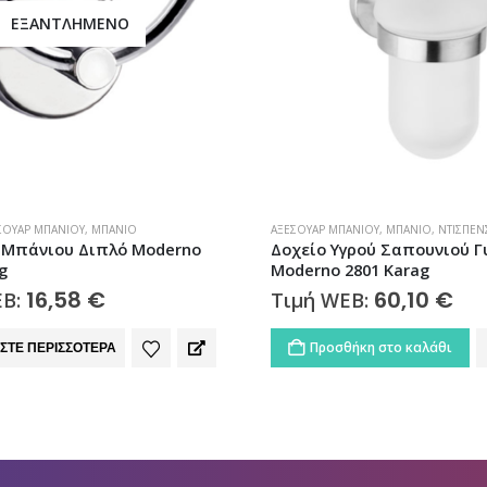
ΕΞΑΝΤΛΗΜΈΝΟ
ΆΝΙΟΥ
,
ΜΠΆΝΙΟ
,
ΝΤΙΣΠΈΝΣΕΡ
ΜΠΆΝΙΟ
,
ΜΠΑΤΑΡΊΕΣ ΜΠΆΝΙΟΥ
,
ΜΠΑΤΑΡ
γρού Σαπουνιού Γυάλινο
Μπαταρία Νιπτήρα CLASI
2801 Karag
23,50
€
Τιμή WEB:
60,10
€
EB:
ΔΙΑΒΆΣΤΕ ΠΕΡΙΣΣΌΤΕΡΑ
ήκη στο καλάθι