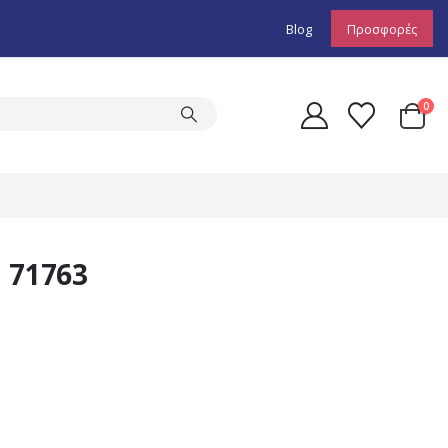
Blog
Προσφορές
0
 71763