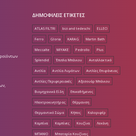
ΔΗΜΟΦΙΛΕΙΣ ΕΤΙΚΕΤΕΣ
ATLAS FILTRI
bizi and tedeschi
ELLECI
Ferro
Gloria
KARAG
Martin Bath
Meccalte
MIYAKE
Pedrollo
Plus
Προϊόντων
Splendid
Έπιπλα Μπάνιου
Ανταλλακτικό
Αντλία
Αντλία Λυμάτων
Αντλίες Επιφάνειας
Αντλίες Περιφερειακές
Αξεσουάρ Μπάνιου
ων,
Βιομηχανικά Είδη
Επικαθήμενος
Ηλεκτροκινητήρας
Θέρμανση
Θερμαντικό Σώμα
Κήπος
Καλοριφέρ
Καμπίνα
Καμπίνες
Κουζίνα
Λεκάνη
ΜΠΑΝΙΟ
Μπαταρία Κουζίνας