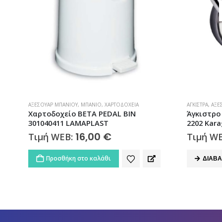
ΕΞΑΝΤΛΗΜΈΝΟ
ΆΓΚΙΣΤΡΑ
,
ΑΞΕΣΟΥΆΡ ΜΠΆΝΙΟΥ
,
ΜΠΆΝΙΟ
ΑΞΕΣΟΥΆΡ ΜΠ
Άγκιστρο Μπάνιου Διπλό Moderno
Δοχείο Υ
2202 Karag
Moderno 
16,58
€
Τιμή WEB:
Τιμή W
ΔΙΑΒΆΣΤΕ ΠΕΡΙΣΣΌΤΕΡΑ
Προσθ