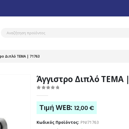
ρο Διπλό TEMA | 71763
Άγγιστρο Διπλό TEMA |
0
out of 5
Τιμή WEB:
12,00
€
Κωδικός Προϊόντος:
PNI71763