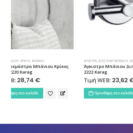
ΆΓΚΙΣΤΡΑ
,
ΑΞΕΣΟΥΆΡ ΜΠΆΝΙΟΥ
,
ΜΠΆΝΙΟ
ΑΞΕΣΟΥΆΡ ΜΠ
ς
Άγκιστρο Μπάνιου Διπλό Moderno
Πετσετο
2222 Karag
Optimo-W
23,62
€
Τιμή WEB:
Τιμή W
Προσθήκη στο καλάθι
Προσθ