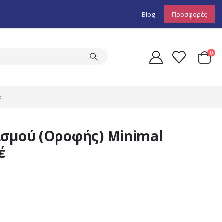
Blog
Προσφορές
0
έ
ισμού (Οροφής) Minimal
έ