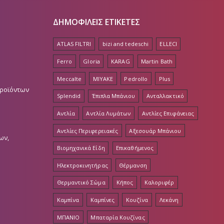
ΔΗΜΟΦΙΛΕΙΣ ΕΤΙΚΕΤΕΣ
ATLAS FILTRI
bizi and tedeschi
ELLECI
Ferro
Gloria
KARAG
Martin Bath
Meccalte
MIYAKE
Pedrollo
Plus
Προϊόντων
Splendid
Έπιπλα Μπάνιου
Ανταλλακτικό
Αντλία
Αντλία Λυμάτων
Αντλίες Επιφάνειας
Αντλίες Περιφερειακές
Αξεσουάρ Μπάνιου
ων,
Βιομηχανικά Είδη
Επικαθήμενος
Ηλεκτροκινητήρας
Θέρμανση
Θερμαντικό Σώμα
Κήπος
Καλοριφέρ
Καμπίνα
Καμπίνες
Κουζίνα
Λεκάνη
ΜΠΑΝΙΟ
Μπαταρία Κουζίνας