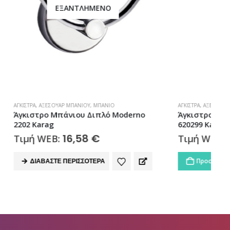
ΆΓΚΙΣΤΡΑ
,
ΑΞΕΣΟΥΆΡ ΜΠΆΝΙΟΥ
,
ΜΠΆΝΙΟ
Μ
Moderno
Άγκιστρο Μπάνιου Διπλό Optimo-W
620299 Karag
11,46
€
Τιμή WEB:
Προσθήκη στο καλάθι