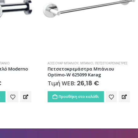
ΕΞΑΝΤΛΗΜΈΝΟ
ΆΝΙΟΥ
,
ΜΠΆΝΙΟ
,
ΠΕΤΣΕΤΟΚΡΕΜΆΣΤΡΕΣ
ΆΓΚΙΣΤΡΑ
,
ΑΞΕΣΟΥΆΡ ΜΠΆΝΙΟΥ
,
ΜΠΆΝΙΟ
κρεμάστρα Μπάνιου
Άγκιστρο Μπάνιου Διπλό 
 625099 Karag
2202 Karag
26,18
€
16,58
€
EB:
Τιμή WEB:
ήκη στο καλάθι
ΔΙΑΒΆΣΤΕ ΠΕΡΙΣΣΌΤΕΡΑ