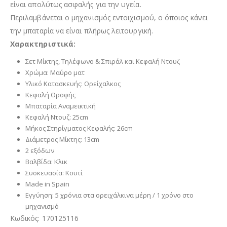
είναι απολύτως ασφαλής για την υγεία.
Περιλαμβάνεται ο μηχανισμός εντοιχισμού, ο όποιος κάνει
την μπαταρία να είναι πλήρως λειτουργική.
Χαρακτηριστικά:
Σετ Μίκτης, Τηλέφωνο & Σπιράλ και Κεφαλή Ντουζ
Χρώμα: Μαύρο ματ
Υλικό Κατασκευής: Ορείχαλκος
Κεφαλή Οροφής
Μπαταρία Αναμεικτική
Κεφαλή Ντουζ: 25cm
Μήκος Στηρίγματος Κεφαλής: 26cm
Διάμετρος Μίκτης: 13cm
2 εξόδων
Βαλβίδα: Κλικ
Συσκευασία: Κουτί
Made in Spain
Εγγύηση: 5 χρόνια στα ορειχάλκινα μέρη / 1 χρόνο στο
μηχανισμό
Κωδικός: 170125116