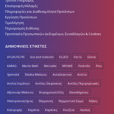
Επιστροφές/Αλλαγές
Πληροφορίες και Διαθεσιμότητα Προϊόντων
Εγγύηση Προϊόντων
Τιμολόγηση
Περιορισμός Ευθύνης
Προστασία Προσωπικών Δεδομένων, Συναλλαγών & Cookies
ΔΗΜΟΦΙΛΕΙΣ ΕΤΙΚΕΤΕΣ
ATLAS FILTRI
bizi and tedeschi
ELLECI
Ferro
Gloria
KARAG
Martin Bath
Meccalte
MIYAKE
Pedrollo
Plus
Splendid
Έπιπλα Μπάνιου
Ανταλλακτικό
Αντλία
Αντλία Λυμάτων
Αντλίες Επιφάνειας
Αντλίες Περιφερειακές
Αξεσουάρ Μπάνιου
Βιομηχανικά Είδη
Επικαθήμενος
Ηλεκτροκινητήρας
Θέρμανση
Θερμαντικό Σώμα
Κήπος
Καλοριφέρ
Καμπίνα
Καμπίνες
Κουζίνα
Λεκάνη