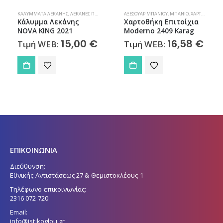
ΚΑΛΎΜΜΑΤΑ ΛΕΚΆΝΗΣ
,
ΛΕΚΆΝΕΣ ΠΟΡΣΕΛΆΝΗΣ
,
ΜΠΆΝΙΟ
ΑΞΕΣΟΥΆΡ ΜΠΆΝΙΟΥ
,
ΜΠΆΝΙΟ
,
ΧΑΡΤΟΘΉΚΕΣ
Κάλυμμα Λεκάνης
Χαρτοθήκη Επιτοίχια
NOVA KING 2021
Moderno 2409 Karag
15,00
€
16,58
€
Τιμή WEB:
Τιμή WEB:
ΕΠΙΚΟΙΝΩΝΙΑ
Διεύθυνση:
Εθνικής Αντιστάσεως 27 & Θεμιστοκλέους 1
Τηλέφωνο επικοινωνίας:
2316 072 720
Email:
info@istikoglou.gr