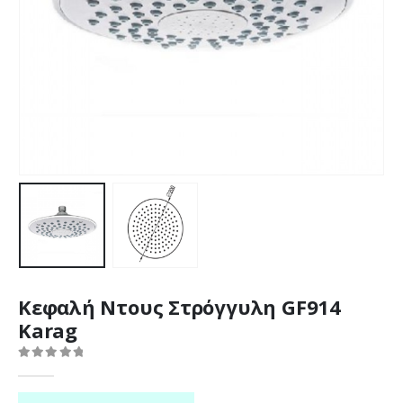
Κεφαλή Ντους Στρόγγυλη GF914
Karag
0
out of 5