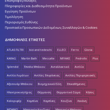
Επιστροφές/Αλλαγές
Πληροφορίες και Διαθεσιμότητα Προϊόντων
Εγγύηση Προϊόντων
Τιμολόγηση
Περιορισμός Ευθύνης
Προστασία Προσωπικών Δεδομένων, Συναλλαγών & Cookies
ΔΗΜΟΦΙΛΕΙΣ ΕΤΙΚΕΤΕΣ
ATLAS FILTRI
bizi and tedeschi
ELLECI
Ferro
Gloria
KARAG
Martin Bath
Meccalte
MIYAKE
Pedrollo
Plus
Splendid
Έπιπλα Μπάνιου
Ανταλλακτικό
Αντλία
Αντλία Λυμάτων
Αντλίες Επιφάνειας
Αντλίες Περιφερειακές
Αξεσουάρ Μπάνιου
Βιομηχανικά Είδη
Επικαθήμενος
Ηλεκτροκινητήρας
Θέρμανση
Θερμαντικό Σώμα
Κήπος
Καλοριφέρ
Καμπίνα
Καμπίνες
Κουζίνα
Λεκάνη
ΜΠΑΝΙΟ
Μπαταρία Κουζίνας
Μπαταρία Μπάνιου