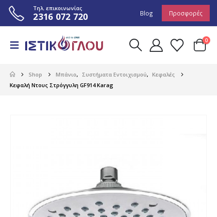
Τηλ. επικοινωνίας
Blog
Προσφορές
2316 072 720
0
Shop
Μπάνιο
,
Συστήματα Εντοιχισμού
,
Κεφαλές
Κεφαλή Ντους Στρόγγυλη GF914 Karag