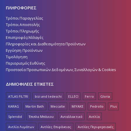
ΠΛΗΡΟΦΟΡΙΕΣ
Τρόποι Παραγγελίας
Τρόποι Αποστολής
Τρόποι Πληρωμής
Επιστροφές/Αλλαγές
Πληροφορίες και Διαθεσιμότητα Προϊόντων
Εγγύηση Προϊόντων
Τιμολόγηση
Περιορισμός Ευθύνης
Προστασία Προσωπικών Δεδομένων, Συναλλαγών & Cookies
ΔΗΜΟΦΙΛΕΙΣ ΕΤΙΚΕΤΕΣ
ATLAS FILTRI
bizi and tedeschi
ELLECI
Ferro
Gloria
KARAG
Martin Bath
Meccalte
MIYAKE
Pedrollo
Plus
Splendid
Έπιπλα Μπάνιου
Ανταλλακτικό
Αντλία
Αντλία Λυμάτων
Αντλίες Επιφάνειας
Αντλίες Περιφερειακές