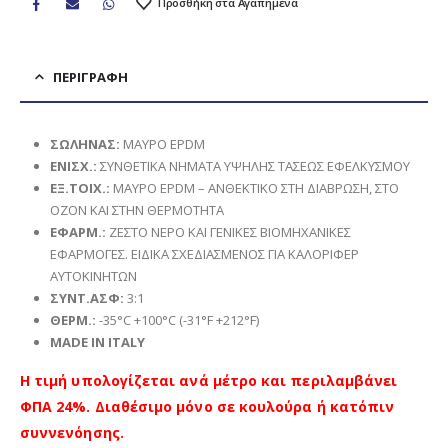
Προσθήκη στα Αγαπημένα
ΠΕΡΙΓΡΑΦΉ
ΣΩΛΗΝΑΣ
:
ΜΑΥΡΟ EPDM
ΕΝΙΣΧ
.:
ΣΥΝΘΕΤΙΚΑ ΝΗΜΑΤΑ ΥΨΗΛΗΣ ΤΑΣΕΩΣ ΕΦΕΛΚΥΣΜΟΥ
ΕΞ.ΤΟΙΧ.:
ΜΑΥΡΟ EPDM – ΑΝΘΕΚΤΙΚΟ ΣΤΗ ΔΙΑΒΡΩΣΗ, ΣΤΟ
ΟΖΟΝ ΚΑΙ ΣΤΗΝ ΘΕΡΜΟΤΗΤΑ
ΕΦΑΡΜ
.:
ΖΕΣΤΟ ΝΕΡΟ ΚΑΙ ΓΕΝΙΚΕΣ ΒΙΟΜΗΧΑΝΙΚΕΣ
ΕΦΑΡΜΟΓΕΣ. ΕΙΔΙΚΑ ΣΧΕΔΙΑΣΜΕΝΟΣ ΓΙΑ ΚΑΛΟΡΙΦΕΡ
ΑΥΤΟΚΙΝΗΤΩΝ
ΣΥΝΤ.ΑΣΦ:
3:1
ΘΕΡΜ.:
-35°C +100°C (-31°F +212°F)
MADE IN ITALY
Η τιμή υπολογίζεται ανά μέτρο και περιλαμβάνει
ΦΠΑ 24%. Διαθέσιμο μόνο σε κουλούρα ή κατόπιν
συννενόησης.