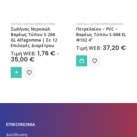
ΛΆΣΤΙΧΑ
,
ΛΆΣΤΙΧΑ ΝΕΡΟΎ & ΥΓΡΏΝ
ΛΆΣΤΙΧΑ
,
ΛΆΣΤΙΧΑ ΠΕΤΡΕΛΑΙΟΕΙΔΏΝ
Σωλήνας Νεροσώλ
Πετρελαίου – PVC –
Βαρέως Τύπου S-266
Βαρέως Τύπου S-668 EL
GL Alfagomma | Σε 12
Φ102 4”
Επιλογές Διαμέτρου
37,20
€
Τιμή WEB:
1,76
€
Τιμή WEB:
–
Price
35,00
€
range:
Αυτό το προϊόν έχει πολλαπλές παραλλαγές. Οι επιλογές μπορούν να επιλεγούν στη σελίδα του προϊόντος
1,76 €
through
35,00 €
ΕΠΙΚΟΙΝΩΝΙΑ
Διεύθυνση: