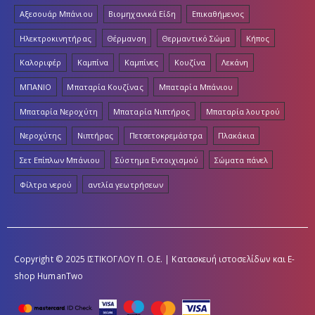
Αξεσουάρ Μπάνιου
Βιομηχανικά Είδη
Επικαθήμενος
Ηλεκτροκινητήρας
Θέρμανση
Θερμαντικό Σώμα
Κήπος
Καλοριφέρ
Καμπίνα
Καμπίνες
Κουζίνα
Λεκάνη
ΜΠΑΝΙΟ
Μπαταρία Κουζίνας
Μπαταρία Μπάνιου
Μπαταρία Νεροχύτη
Μπαταρία Νιπτήρος
Μπαταρία λουτρού
Νεροχύτης
Νιπτήρας
Πετσετοκρεμάστρα
Πλακάκια
Σετ Επίπλων Μπάνιου
Σύστημα Εντοιχισμού
Σώματα πάνελ
Φίλτρα νερού
αντλία γεωτρήσεων
Copyright © 2025 ΙΣΤΙΚΟΓΛΟΥ Π. Ο.Ε. | Κατασκευή ιστοσελίδων και E-
shop
HumanTwo