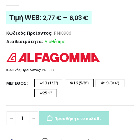
0
out of 5
Price
Τιμή WEB:
–
2,77
€
6,03
€
range:
2,77 €
Κωδικός Προϊόντος:
PNI0906
through
Διαθεσιμότητα:
Διαθέσιμο
6,03 €
Κωδικός Προϊόντος:
PNI0906
ΜΈΓΕΘΟΣ
Φ13 (1/2")
Φ16 (5/8")
Φ19 (3/4")
Φ25 1"
Προσθήκη στο καλάθι