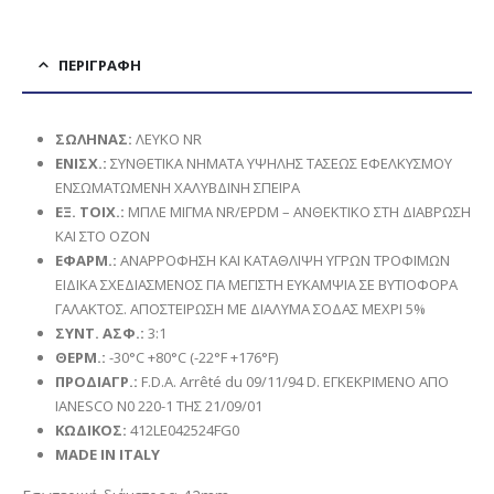
ΠΕΡΙΓΡΑΦΉ
ΣΩΛΗΝΑΣ
:
ΛΕΥΚΟ NR
ΕΝΙΣΧ
.:
ΣΥΝΘΕΤΙΚΑ ΝΗΜΑΤΑ ΥΨΗΛΗΣ ΤΑΣΕΩΣ ΕΦΕΛΚΥΣΜΟΥ
ΕΝΣΩΜΑΤΩΜΕΝΗ ΧΑΛΥΒΔΙΝΗ ΣΠΕΙΡΑ
ΕΞ. ΤΟΙΧ.:
ΜΠΛΕ ΜΙΓΜΑ NR/EPDM – ΑΝΘΕΚΤΙΚΟ ΣΤΗ ΔΙΑΒΡΩΣΗ
ΚΑΙ ΣΤΟ ΟΖΟΝ
ΕΦΑΡΜ
.:
ΑΝΑΡΡΟΦΗΣΗ ΚΑΙ ΚΑΤΑΘΛΙΨΗ ΥΓΡΩΝ ΤΡΟΦΙΜΩΝ
ΕΙΔΙΚΑ ΣΧΕΔΙΑΣΜΕΝΟΣ ΓΙΑ ΜΕΓΙΣΤΗ ΕΥΚΑΜΨΙΑ ΣΕ ΒΥΤΙΟΦΟΡΑ
ΓΑΛΑΚΤΟΣ. ΑΠΟΣΤΕΙΡΩΣΗ ΜΕ ΔΙΑΛΥΜΑ ΣΟΔΑΣ ΜΕΧΡΙ 5%
ΣΥΝΤ. ΑΣΦ.:
3:1
ΘΕΡΜ.:
-30°C +80°C (-22°F +176°F)
ΠΡΟΔΙΑΓΡ.:
F.D.A. Arrêté du 09/11/94 D. ΕΓΚΕΚΡΙΜΕΝΟ ΑΠΟ
IANESCO N0 220-1 ΤΗΣ 21/09/01
ΚΩΔΙΚΟΣ:
412LE042524FG0
MADE IN ITALY