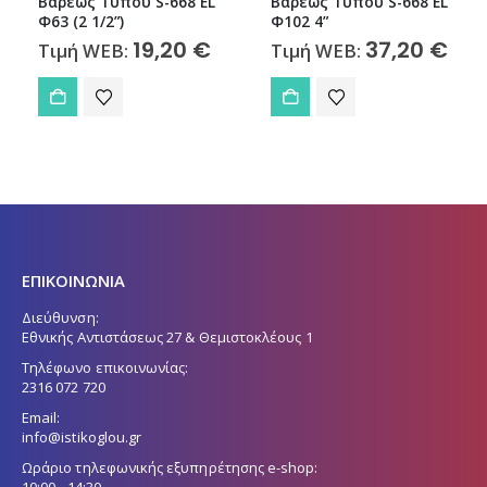
Βαρέως Τύπου S-668 EL
Βαρέως Τύπου S-668 EL
Φ63 (2 1/2”)
Φ102 4”
19,20
€
37,20
€
Τιμή WEB:
Τιμή WEB:
ΕΠΙΚΟΙΝΩΝΙΑ
Διεύθυνση:
Εθνικής Αντιστάσεως 27 & Θεμιστοκλέους 1
Τηλέφωνο επικοινωνίας:
2316 072 720
Email:
info@istikoglou.gr
Ωράριο τηλεφωνικής εξυπηρέτησης e-shop:
10:00 - 14:30