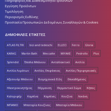
Πληροφορίες και Διαθεσιμότητα Προϊόντων
Εγγύηση Προϊόντων
Τιμολόγηση
Περιορισμός Ευθύνης
Προστασία Προσωπικών Δεδομένων, Συναλλαγών & Cookies
ΔΗΜΟΦΙΛΕΙΣ ΕΤΙΚΕΤΕΣ
ATLAS FILTRI
bizi and tedeschi
ELLECI
Ferro
Gloria
KARAG
Martin Bath
Meccalte
MIYAKE
Pedrollo
Plus
Splendid
Έπιπλα Μπάνιου
Ανταλλακτικό
Αντλία
Αντλία Λυμάτων
Αντλίες Επιφάνειας
Αντλίες Περιφερειακές
Αξεσουάρ Μπάνιου
Βιομηχανικά Είδη
Επικαθήμενος
Ηλεκτροκινητήρας
Θέρμανση
Θερμαντικό Σώμα
Κήπος
Καλοριφέρ
Καμπίνα
Καμπίνες
Κουζίνα
Λεκάνη
ΜΠΑΝΙΟ
Μπαταρία Κουζίνας
Μπαταρία Μπάνιου