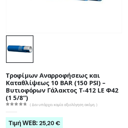
Τροφίμων Αναρροφήσεως και
Καταθλίψεως 10 BAR (150 PSI) –
Βυτιοφόρων Γάλακτος T-412 LE Φ42
(1 5/8”)
( Δεν υπάρχει καμία αξιολόγηση ακόμη. )
0
out of 5
Τιμή WEB:
25,20
€