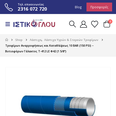
Τηλ. επικοινωνίας
Blog
Προσφορές
2316 072 720
0
Shop
Λάστιχα
,
Λάστιχα Υγρών & Στερεών Τροφίμων
Τροφίμων Αναρροφήσεως και Καταθλίψεως 10 BAR (150 PSI) –
Βυτιοφόρων Γάλακτος T-412 LE Φ42 (1 5/8”)