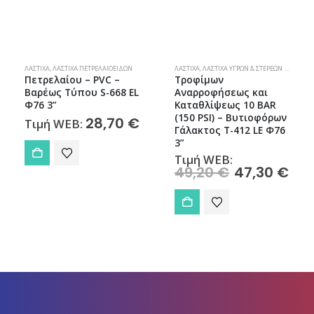
,
ΠΌΤΙΣΜΑ & ΆΡΔΕΥΣΗ
ΛΆΣΤΙΧΑ
,
ΛΆΣΤΙΧΑ ΠΕΤΡΕΛΑΙΟΕΙΔΏΝ
,
ΣΠΊΤΙ & ΚΉΠΟΣ
ΛΆΣΤΙΧΑ
,
ΛΆΣΤΙΧΑ ΥΓΡΏΝ & ΣΤΕΡΕΏΝ ΤΡΟΦΊΜΩΝ
Πετρελαίου – PVC –
Τροφίμων
Βαρέως Τύπου S-668 EL
Αναρροφήσεως και
Φ76 3”
Καταθλίψεως 10 BAR
(150 PSI) – Βυτιοφόρων
28,70
€
Τιμή WEB:
Γάλακτος T-412 LE Φ76
3”
Τιμή WEB:
Original
Η
49,20
€
47,30
€
price
τρέ
was:
τιμή
49,20 €.
είνα
47,3