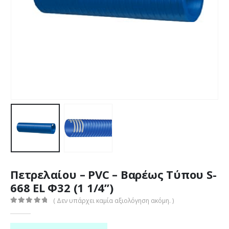
Πετρελαίου – PVC – Βαρέως Τύπου S-
668 EL Φ32 (1 1/4”)
( Δεν υπάρχει καμία αξιολόγηση ακόμη. )
0
out of 5