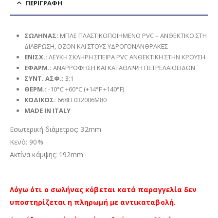
ΠΕΡΙΓΡΑΦΉ
ΣΩΛΗΝΑΣ
:
ΜΠΛΕ ΠΛΑΣΤΙΚΟΠΟΙΗΜΕΝΟ PVC – ΑΝΘΕΚΤΙΚΟ ΣΤΗ
ΔΙΑΒΡΩΣΗ, ΟΖΟΝ ΚΑΙ ΣΤΟΥΣ ΥΔΡΟΓΟΝΑΝΘΡΑΚΕΣ
ΕΝΙΣΧ
.:
ΛΕΥΚΗ ΣΚΛΗΡΗ ΣΠΕΙΡΑ PVC ΑΝΘΕΚΤΙΚΗ ΣΤΗΝ ΚΡΟΥΣΗ
ΕΦΑΡΜ
.:
ΑΝΑΡΡΟΦΗΣΗ ΚΑΙ ΚΑΤΑΘΛΙΨΗ ΠΕΤΡΕΛΑΙΟΕΙΔΩΝ
ΣΥΝΤ. ΑΣΦ.:
3:1
ΘΕΡΜ.:
-10°C +60°C (+14°F +140°F)
ΚΩΔΙΚΟΣ:
668EL032006M80
MADE IN ITALY
Εσωτερική διάμετρος: 32mm
Κενό: 90%
Ακτίνα κάμψης: 192mm
Λόγω ότι ο σωλήνας κόβεται κατά παραγγελία δεν
υποστηρίζεται η πληρωμή με αντικαταβολή.