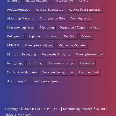
Splendid
Έπιπλα Μπάνιου
Ανταλλακτικό
Αντλία
Αντλία Λυμάτων
Αντλίες Επιφάνειας
Αντλίες Περιφερειακές
Αξεσουάρ Μπάνιου
Βιομηχανικά Είδη
Επικαθήμενος
Ηλεκτροκινητήρας
Θέρμανση
Θερμαντικό Σώμα
Κήπος
Καλοριφέρ
Καμπίνα
Καμπίνες
Κουζίνα
Λεκάνη
ΜΠΑΝΙΟ
Μπαταρία Κουζίνας
Μπαταρία Μπάνιου
Μπαταρία Νεροχύτη
Μπαταρία Νιπτήρος
Μπαταρία λουτρού
Νεροχύτης
Νιπτήρας
Πετσετοκρεμάστρα
Πλακάκια
Σετ Επίπλων Μπάνιου
Σύστημα Εντοιχισμού
Σώματα πάνελ
Φίλτρα νερού
αντλία γεωτρήσεων
Copyright © 2025 ΙΣΤΙΚΟΓΛΟΥ Π. Ο.Ε. | Κατασκευή ιστοσελίδων και E-
shop
HumanTwo