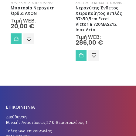
ΧΎΤΕΣ
ΚΟΥΖΊΝΑ
,
ΜΠΑΤΑΡΊΕΣ ΚΟΥΖΊΝΑΣ
ΑΝΟΞΕΊΔΩΤΟΙ ΝΕΡΟΧΎΤΕΣ
,
ΚΟΥΖΊΝΑ
,
ΝΕΡΟΧΎΤΕ
Μπαταρία Νεροχύτη
Νεροχύτης Ένθετος
Όρθια AXON
Χειροποίητος Διπλός
97×50,5cm Excel
Τιμή WEB:
Victoria 720MAS212
20,00
€
Inox Λείο
Τιμή WEB:
286,00
€
ΕΠΙΚΟΙΝΩΝΙΑ
Διεύθυνση:
Εθνικής Αντιστάσεως 27 & Θεμιστοκλέους 1
Τηλέφωνο επικοινωνίας: