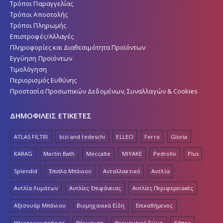
Τρόποι Παραγγελίας
Τρόποι Αποστολής
Τρόποι Πληρωμής
Επιστροφές/Αλλαγές
Πληροφορίες και Διαθεσιμότητα Προϊόντων
Εγγύηση Προϊόντων
Τιμολόγηση
Περιορισμός Ευθύνης
Προστασία Προσωπικών Δεδομένων, Συναλλαγών & Cookies
ΔΗΜΟΦΙΛΕΙΣ ΕΤΙΚΕΤΕΣ
ATLAS FILTRI
bizi and tedeschi
ELLECI
Ferro
Gloria
KARAG
Martin Bath
Meccalte
MIYAKE
Pedrollo
Plus
Splendid
Έπιπλα Μπάνιου
Ανταλλακτικό
Αντλία
Αντλία Λυμάτων
Αντλίες Επιφάνειας
Αντλίες Περιφερειακές
Αξεσουάρ Μπάνιου
Βιομηχανικά Είδη
Επικαθήμενος
Ηλεκτροκινητήρας
Θέρμανση
Θερμαντικό Σώμα
Κήπος