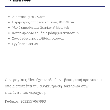
ΠΕΡΙΓΡΑΦΉ
Διαστάσεις: 86 x 50 cm
Περίμετρος οπής του καθενός: 84 x 48 cm
Υλικό επιφάνειας: Granitek ή Metaltek
Κατάλληλο για ερμάριο βάσης 60 εκατοστών
Συνοδεύεται με βαλβίδες, σιφόνια
Εγγύηση 10 ετών
Οι νεροχύτες Elleci έχουν ολική αντιβακτηριακή προστασία η
οποία αποτρέπει την συγκέντρωση βακτηρίων στην
επιφάνεια του νεροχύτη.
Κωδικός: 8032557067993