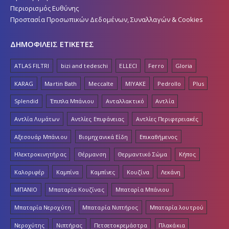
Περιορισμός Ευθύνης
Προστασία Προσωπικών Δεδομένων, Συναλλαγών & Cookies
ΔΗΜΟΦΙΛΕΙΣ ΕΤΙΚΕΤΕΣ
ATLAS FILTRI
bizi and tedeschi
ELLECI
Ferro
Gloria
KARAG
Martin Bath
Meccalte
MIYAKE
Pedrollo
Plus
Splendid
Έπιπλα Μπάνιου
Ανταλλακτικό
Αντλία
Αντλία Λυμάτων
Αντλίες Επιφάνειας
Αντλίες Περιφερειακές
Αξεσουάρ Μπάνιου
Βιομηχανικά Είδη
Επικαθήμενος
Ηλεκτροκινητήρας
Θέρμανση
Θερμαντικό Σώμα
Κήπος
Καλοριφέρ
Καμπίνα
Καμπίνες
Κουζίνα
Λεκάνη
ΜΠΑΝΙΟ
Μπαταρία Κουζίνας
Μπαταρία Μπάνιου
Μπαταρία Νεροχύτη
Μπαταρία Νιπτήρος
Μπαταρία λουτρού
Νεροχύτης
Νιπτήρας
Πετσετοκρεμάστρα
Πλακάκια