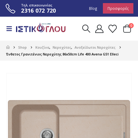
Τηλ. επικοινωνίας
Blog
Προσφορές
2316 072 720
0
Shop
Κουζίνα
,
Νεροχύτες
,
Ανοξείδωτοι Νεροχύτες
Ένθετος Γρανιτένιος Νεροχύτης 86x50cm Life 400 Avena G51 Elleci