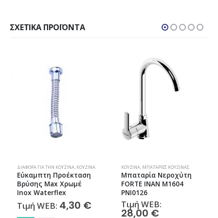
ΣΧΕΤΙΚΆ ΠΡΟΪΌΝΤΑ
,
ΚΟΥΖΊΝΑ
ΔΙΆΦΟΡΑ ΓΙΑ ΤΗΝ ΚΟΥΖΊΝΑ
,
ΜΠΑΤΑΡΊΕΣ ΚΟΥΖΊΝΑΣ
,
ΦΊΛΤΡΑ ΝΕΡΟΎ
,
ΚΟΥΖΊΝΑ
ΚΟΥΖΊΝΑ
,
ΜΠΑΤΑΡΊΕΣ ΚΟΥΖΊΝΑΣ
Εύκαμπτη Προέκταση
Μπαταρία Νεροχύτη
Βρύσης Max Χρωμέ
FORTE ΙΝΑΝ M1604
Inox Waterflex
PNI0126
4,30
€
Τιμή WEB:
Τιμή WEB:
28,00
€