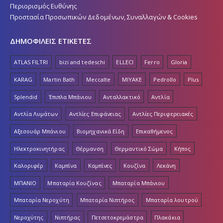
Περιορισμός Ευθύνης
Προστασία Προσωπικών Δεδομένων, Συναλλαγών & Cookies
ΔΗΜΟΦΙΛΕΙΣ ΕΤΙΚΕΤΕΣ
ATLAS FILTRI
bizi and tedeschi
ELLECI
Ferro
Gloria
KARAG
Martin Bath
Meccalte
MIYAKE
Pedrollo
Plus
Splendid
Έπιπλα Μπάνιου
Ανταλλακτικό
Αντλία
Αντλία Λυμάτων
Αντλίες Επιφάνειας
Αντλίες Περιφερειακές
Αξεσουάρ Μπάνιου
Βιομηχανικά Είδη
Επικαθήμενος
Ηλεκτροκινητήρας
Θέρμανση
Θερμαντικό Σώμα
Κήπος
Καλοριφέρ
Καμπίνα
Καμπίνες
Κουζίνα
Λεκάνη
ΜΠΑΝΙΟ
Μπαταρία Κουζίνας
Μπαταρία Μπάνιου
Μπαταρία Νεροχύτη
Μπαταρία Νιπτήρος
Μπαταρία λουτρού
Νεροχύτης
Νιπτήρας
Πετσετοκρεμάστρα
Πλακάκια