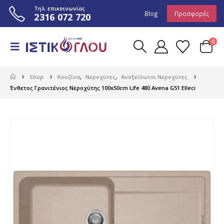
Τηλ. επικοινωνίας
Blog
Προσφορές
2316 072 720
0
Shop
Κουζίνα
,
Νεροχύτες
,
Ανοξείδωτοι Νεροχύτες
Ένθετος Γρανιτένιος Νεροχύτης 100x50cm Life 480 Avena G51 Elleci