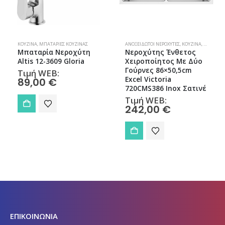
ΧΎΤΕΣ
ΚΟΥΖΊΝΑ
,
ΜΠΑΤΑΡΊΕΣ ΚΟΥΖΊΝΑΣ
ΑΝΟΞΕΊΔΩΤΟΙ ΝΕΡΟΧΎΤΕΣ
,
ΚΟΥΖΊΝΑ
,
ΝΕΡΟΧΎΤΕ
Μπαταρία Νεροχύτη
Νεροχύτης Ένθετος
Altis 12-3609 Gloria
Χειροποίητος Με Δύο
Γούρνες 86×50,5cm
Τιμή WEB:
Excel Victoria
89,00
€
720CMS386 Inox Σατινέ
Τιμή WEB:
242,00
€
ΕΠΙΚΟΙΝΩΝΙΑ