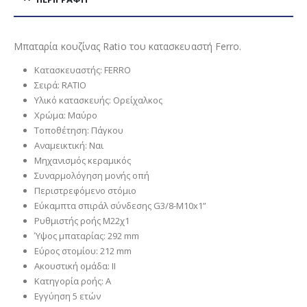
Μπαταρία κουζίνας Ratio του κατασκευαστή Ferro.
Κατασκευαστής: FERRO
Σειρά: RATIO
Υλικό κατασκευής: Ορείχαλκος
Χρώμα: Μαύρο
Τοποθέτηση: Πάγκου
Αναμεικτική: Ναι
Μηχανισμός κεραμικός
Συναρμολόγηση μονής οπή
Περιστρεφόμενο στόμιο
Εύκαμπτα σπιράλ σύνδεσης G3/8-M10x1”
Ρυθμιστής ροής Μ22χ1
Ύψος μπαταρίας: 292 mm
Eύρος στομίου: 212 mm
Aκουστική ομάδα: ΙΙ
Κατηγορία ροής: Α
Εγγύηση 5 ετών