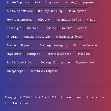
Αντλία Λυμάτων
Αντλίες Επιφάνειας
Αντλίες Περιφερειακές
Αξεσουάρ Μπάνιου
Βιομηχανικά Είδη
Επικαθήμενος
Ηλεκτροκινητήρας
Θέρμανση
Θερμαντικό Σώμα
Κήπος
Καλοριφέρ
Καμπίνα
Καμπίνες
Κουζίνα
Λεκάνη
ΜΠΑΝΙΟ
Μπαταρία Κουζίνας
Μπαταρία Μπάνιου
Μπαταρία Νεροχύτη
Μπαταρία Νιπτήρος
Μπαταρία λουτρού
Νεροχύτης
Νιπτήρας
Πετσετοκρεμάστρα
Πλακάκια
Σετ Επίπλων Μπάνιου
Σύστημα Εντοιχισμού
Σώματα πάνελ
Φίλτρα νερού
αντλία γεωτρήσεων
Copyright © 2025 ΙΣΤΙΚΟΓΛΟΥ Π. Ο.Ε. | Κατασκευή ιστοσελίδων και E-
shop
HumanTwo