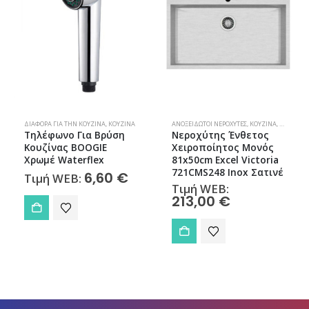
ΧΎΤΕΣ
ΔΙΆΦΟΡΑ ΓΙΑ ΤΗΝ ΚΟΥΖΊΝΑ
,
ΚΟΥΖΊΝΑ
ΑΝΟΞΕΊΔΩΤΟΙ ΝΕΡΟΧΎΤΕΣ
,
ΚΟΥΖΊΝΑ
,
ΝΕΡΟΧΎΤΕ
Τηλέφωνο Για Βρύση
Νεροχύτης Ένθετος
Κουζίνας BOOGIE
Χειροποίητος Μονός
Χρωμέ Waterflex
81x50cm Excel Victoria
721CMS248 Inox Σατινέ
6,60
€
Τιμή WEB:
Τιμή WEB:
213,00
€