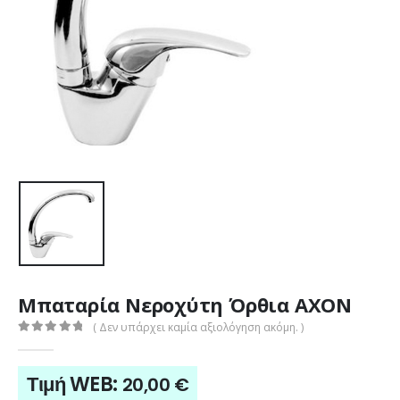
Μπαταρία Νεροχύτη Όρθια AXON
( Δεν υπάρχει καμία αξιολόγηση ακόμη. )
0
out of 5
Τιμή WEB:
20,00
€