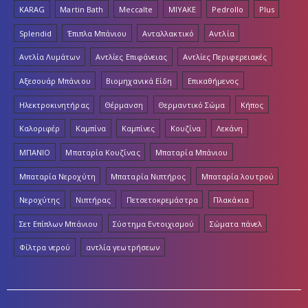
KARAG
Martin Bath
Meccalte
MIYAKE
Pedrollo
Plus
Splendid
Έπιπλα Μπάνιου
Ανταλλακτικό
Αντλία
Αντλία Λυμάτων
Αντλίες Επιφάνειας
Αντλίες Περιφερειακές
Αξεσουάρ Μπάνιου
Βιομηχανικά Είδη
Επικαθήμενος
Ηλεκτροκινητήρας
Θέρμανση
Θερμαντικό Σώμα
Κήπος
Καλοριφέρ
Καμπίνα
Καμπίνες
Κουζίνα
Λεκάνη
ΜΠΑΝΙΟ
Μπαταρία Κουζίνας
Μπαταρία Μπάνιου
Μπαταρία Νεροχύτη
Μπαταρία Νιπτήρος
Μπαταρία λουτρού
Νεροχύτης
Νιπτήρας
Πετσετοκρεμάστρα
Πλακάκια
Σετ Επίπλων Μπάνιου
Σύστημα Εντοιχισμού
Σώματα πάνελ
Φίλτρα νερού
αντλία γεωτρήσεων