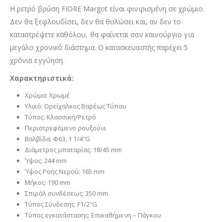
Η ρετρό βρύση FIORE Margot είναι φινιρισμένη σε χρώμιο.
Δεν θα ξεφλουδίσει, δεν θα θολώσει και, αν δεν το
καταστρέψετε καθόλου, θα φαίνεται σαν καινούργιο για
μεγάλο χρονικό διάστημα. Ο κατασκευαστής παρέχει 5
χρόνια εγγύηση.
Χαρακτηριστικά:
Χρώμα: Χρωμέ
Υλικό: Ορείχαλκος Βαρέως Τύπου
Τύπος: Κλασσική/Ρετρό
Περιστρεφόμενο ρουξούνι
Βαλβίδα: Φ63, 1 1/4″G
Διάμετρος μπαταρίας: 18/45 mm
Ύψος: 244 mm
Ύψος Ροής Νερού: 165 mm
Μήκος: 190 mm
Σπιράλ συνδέσεως: 350 mm
Τύπος Σύνδεσης: F1/2″G
Τύπος εγκατάστασης: Επικαθήμενη – Πάγκου