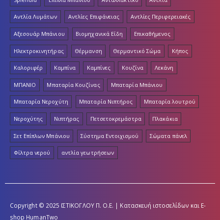
Αντλία Λυμάτων
Αντλίες Επιφάνειας
Αντλίες Περιφερειακές
Αξεσουάρ Μπάνιου
Βιομηχανικά Είδη
Επικαθήμενος
Ηλεκτροκινητήρας
Θέρμανση
Θερμαντικό Σώμα
Κήπος
Καλοριφέρ
Καμπίνα
Καμπίνες
Κουζίνα
Λεκάνη
ΜΠΑΝΙΟ
Μπαταρία Κουζίνας
Μπαταρία Μπάνιου
Μπαταρία Νεροχύτη
Μπαταρία Νιπτήρος
Μπαταρία λουτρού
Νεροχύτης
Νιπτήρας
Πετσετοκρεμάστρα
Πλακάκια
Σετ Επίπλων Μπάνιου
Σύστημα Εντοιχισμού
Σώματα πάνελ
Φίλτρα νερού
αντλία γεωτρήσεων
Copyright © 2025 ΙΣΤΙΚΟΓΛΟΥ Π. Ο.Ε. | Κατασκευή ιστοσελίδων και E-
shop
HumanTwo