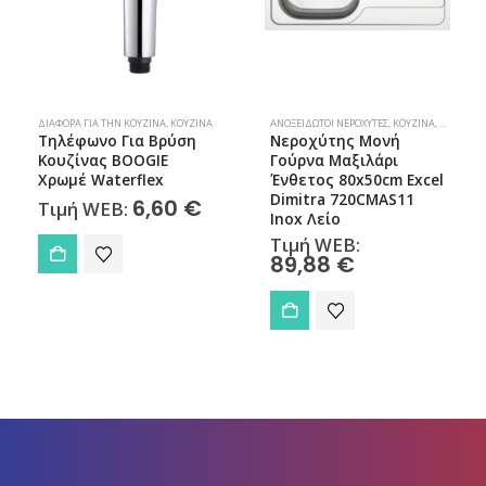
ΔΙΆΦΟΡΑ ΓΙΑ ΤΗΝ ΚΟΥΖΊΝΑ
,
ΚΟΥΖΊΝΑ
ΑΝΟΞΕΊΔΩΤΟΙ ΝΕΡΟΧΎΤΕΣ
,
ΚΟΥΖΊΝΑ
,
ΝΕΡΟΧΎΤΕ
Τηλέφωνο Για Βρύση
Νεροχύτης Μονή
Κουζίνας BOOGIE
Γούρνα Μαξιλάρι
Χρωμέ Waterflex
Ένθετος 80x50cm Excel
Dimitra 720CMAS11
6,60
€
Τιμή WEB:
Inox Λείο
Τιμή WEB:
89,88
€