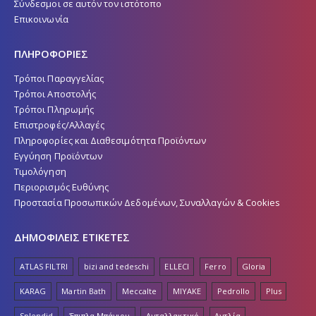
Σύνδεσμοι σε αυτόν τον ιστότοπο
Επικοινωνία
ΠΛΗΡΟΦΟΡΙΕΣ
Τρόποι Παραγγελίας
Τρόποι Αποστολής
Τρόποι Πληρωμής
Επιστροφές/Αλλαγές
Πληροφορίες και Διαθεσιμότητα Προϊόντων
Εγγύηση Προϊόντων
Τιμολόγηση
Περιορισμός Ευθύνης
Προστασία Προσωπικών Δεδομένων, Συναλλαγών & Cookies
ΔΗΜΟΦΙΛΕΙΣ ΕΤΙΚΕΤΕΣ
ATLAS FILTRI
bizi and tedeschi
ELLECI
Ferro
Gloria
KARAG
Martin Bath
Meccalte
MIYAKE
Pedrollo
Plus
Splendid
Έπιπλα Μπάνιου
Ανταλλακτικό
Αντλία