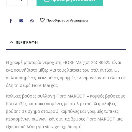
Προσθήκη στα Αγαπημένα
ΠΕΡΙΓΡΑΦΉ
Η χρωμέ μπαταρία νεροχύτη FIORE Margot 26CR0625 είναι
ένα ασυνήθιστο μίξερ για τους λάτρεις του στιλ αντίκα. Οι
απλοποιημένες, κεκλιμένες γραμμές εναρμονίζονται τέλεια σε
όλη τη σειρά Fiore Margot.
Ιταλικές βρύσες συλλογή Fiore MARGOT – κομψές βρύσες με
δύο λαβές, κατασκευασμένες με στυλ ρετρό. Χειρολαβές
βρύσης σε σχήμα σταυρού, καμπύλες και γραμμές τυπικές
περασμένων αιώνων, κάνουν τις βρύσες Fiore MARGOT μια
εξαιρετική λύση για vintage σχεδιασμό.