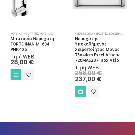
ΚΟΥΖΊΝΑ
,
ΜΠΑΤΑΡΊΕΣ ΚΟΥΖΊΝΑΣ
ΑΝΟΞΕΊΔΩΤΟΙ ΝΕΡΟΧΎΤΕΣ
,
ΚΟΥΖΊΝΑ
,
ΝΕΡΟΧΎΤΕ
Μπαταρία Νεροχύτη
Νεροχύτης
FORTE ΙΝΑΝ M1604
Υποκαθήμενος
PNI0126
Χειροποίητος Μονός
75x44cm Excel Athena
Τιμή WEB:
720MAS237 Inox Λείο
28,00
€
Τιμή WEB:
Original
256,00
€
price
Η
237,00
€
was:
τρέχουσα
256,00 €.
τιμή
είναι:
237,00 €.