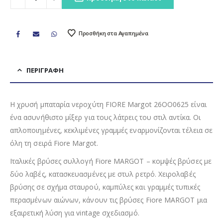
Προσθήκη στα Αγαπημένα
ΠΕΡΙΓΡΑΦΉ
Η χρυσή μπαταρία νεροχύτη FIORE Margot 26OO0625 είναι
ένα ασυνήθιστο μίξερ για τους λάτρεις του στιλ αντίκα. Οι
απλοποιημένες, κεκλιμένες γραμμές εναρμονίζονται τέλεια σε
όλη τη σειρά Fiore Margot.
Ιταλικές βρύσες συλλογή Fiore MARGOT – κομψές βρύσες με
δύο λαβές, κατασκευασμένες με στυλ ρετρό. Χειρολαβές
βρύσης σε σχήμα σταυρού, καμπύλες και γραμμές τυπικές
περασμένων αιώνων, κάνουν τις βρύσες Fiore MARGOT μια
εξαιρετική λύση για vintage σχεδιασμό.