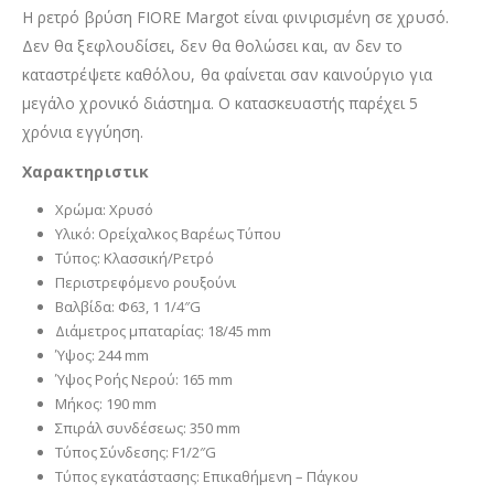
Η ρετρό βρύση FIORE Margot είναι φινιρισμένη σε χρυσό.
Δεν θα ξεφλουδίσει, δεν θα θολώσει και, αν δεν το
καταστρέψετε καθόλου, θα φαίνεται σαν καινούργιο για
μεγάλο χρονικό διάστημα. Ο κατασκευαστής παρέχει 5
χρόνια εγγύηση.
Χαρακτηριστικ
Χρώμα: Χρυσό
Υλικό: Ορείχαλκος Βαρέως Τύπου
Τύπος: Κλασσική/Ρετρό
Περιστρεφόμενο ρουξούνι
Βαλβίδα: Φ63, 1 1/4″G
Διάμετρος μπαταρίας: 18/45 mm
Ύψος: 244 mm
Ύψος Ροής Νερού: 165 mm
Μήκος: 190 mm
Σπιράλ συνδέσεως: 350 mm
Τύπος Σύνδεσης: F1/2″G
Τύπος εγκατάστασης: Επικαθήμενη – Πάγκου