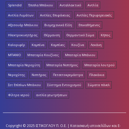
Splendid
Έπιπλα Μπάνιου
Ανταλλακτικό
Αντλία
Αντλία Λυμάτων
Αντλίες Επιφάνειας
Αντλίες Περιφερειακές
Αξεσουάρ Μπάνιου
Βιομηχανικά Είδη
Επικαθήμενος
Ηλεκτροκινητήρας
Θέρμανση
Θερμαντικό Σώμα
Κήπος
Καλοριφέρ
Καμπίνα
Καμπίνες
Κουζίνα
Λεκάνη
ΜΠΑΝΙΟ
Μπαταρία Κουζίνας
Μπαταρία Μπάνιου
Μπαταρία Νεροχύτη
Μπαταρία Νιπτήρος
Μπαταρία λουτρού
Νεροχύτης
Νιπτήρας
Πετσετοκρεμάστρα
Πλακάκια
Σετ Επίπλων Μπάνιου
Σύστημα Εντοιχισμού
Σώματα πάνελ
Φίλτρα νερού
αντλία γεωτρήσεων
Copyright © 2025 ΙΣΤΙΚΟΓΛΟΥ Π. Ο.Ε. | Κατασκευή ιστοσελίδων και E-