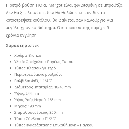
Η ρετρό βρύση FIORE Margot είναι φινιρισμένη σε μπρούτζο.
Δεν θα ξεφλουδίσει, δεν θα θολώσει και, αν δεν το
καταστρέψετε καθόλου, θα φαίνεται σαν καινούργιο για
μεγάλο χρονικό διάστημα. Ο κατασκευαστής παρέχει 5
χρόνια εγγύηση.
Χαρακτηριστικ
Χρώμα: Bronze
Υλικό: Ορείχαλκος Βαρέως Τύπου
Τύπος: Κλασσική/Ρετρό
Περιστρεφόμενο ρουξούνι
Βαλβίδα: Φ63, 1 1/4″G
Διάμετρος μπαταρίας: 18/45 mm
Ύψος: 244 mm
Ύψος Ροής Νερού: 165 mm
Μήκος: 190 mm
Σπιράλ συνδέσεως: 350 mm
Τύπος Σύνδεσης: F1/2″G
Τύπος εγκατάστασης: Επικαθήμενη – Πάγκου