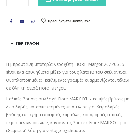
Προσθήκη στα Αγαπημένα
ΠΕΡΙΓΡΑΦΉ
H μπρούτζινη μπαταρία νεροχύτη FIORE Margot 26ZZ0625
είναι ένα ασυνήθιστο μίξερ για τους λάτρεις του στιλ αντίκα.
Οι απλοποιημένες, κεκλιμένες γραμμές εναρμονίζονται τέλεια
σε όλη τη σειρά Fiore Margot.
Ιταλικές βρύσες συλλογή Fiore MARGOT – κομψές βρύσες με
δύο λαβές, κατασκευασμένες με στυλ ρετρό. Χειρολαβές
βρύσης σε σχήμα σταυρού, καμπύλες και γραμμές τυπικές
περασμένων αιώνων, κάνουν τις βρύσες Fiore MARGOT μια
εξαιρετική λύση για vintage σχεδιασμό.