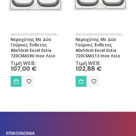
ΧΎΤΕΣ
ΑΝΟΞΕΊΔΩΤΟΙ ΝΕΡΟΧΎΤΕΣ
,
ΚΟΥΖΊΝΑ
,
ΝΕΡΟΧΎΤΕΣ
ΑΝΟΞΕΊΔΩΤΟΙ ΝΕΡΟΧΎΤΕΣ
,
ΚΟΥΖΊΝΑ
,
ΝΕΡΟΧΎΤΕ
Νεροχύτης Με Δύο
Νεροχύτης Με Δύο
Γούρνες Ένθετος
Γούρνες Ένθετος
86x50cm Excel Estia
80x50cm Excel Estia
720CMAS90 Inox Λείο
720CMAS13 Inox Λείο
Τιμή WEB:
Τιμή WEB:
107,00
€
102,88
€
ΕΠΙΚΟΙΝΩΝΙΑ