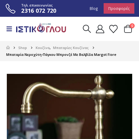
Τηλ. επικοινωνίας
Blog
Προσφορές
2316 072 720
0
Shop
Κουζίνα
,
Μπαταρίες Κουζίνας
Μπαταρία Νεροχύτη-Πάγκου Μπρονζέ Με Βαλβίδα Margot Fiore