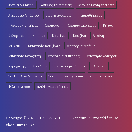
Αντλία Λυμάτων
Αντλίες Επιφάνειας
Αντλίες Περιφερειακές
Αξεσουάρ Μπάνιου
Βιομηχανικά Είδη
Επικαθήμενος
Ηλεκτροκινητήρας
Θέρμανση
Θερμαντικό Σώμα
Κήπος
Καλοριφέρ
Καμπίνα
Καμπίνες
Κουζίνα
Λεκάνη
ΜΠΑΝΙΟ
Μπαταρία Κουζίνας
Μπαταρία Μπάνιου
Μπαταρία Νεροχύτη
Μπαταρία Νιπτήρος
Μπαταρία λουτρού
Νεροχύτης
Νιπτήρας
Πετσετοκρεμάστρα
Πλακάκια
Σετ Επίπλων Μπάνιου
Σύστημα Εντοιχισμού
Σώματα πάνελ
Φίλτρα νερού
αντλία γεωτρήσεων
Copyright © 2025 ΙΣΤΙΚΟΓΛΟΥ Π. Ο.Ε. | Κατασκευή ιστοσελίδων και E-
shop
HumanTwo