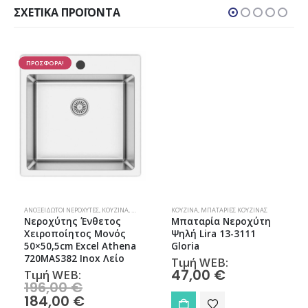
ΣΧΕΤΙΚΆ ΠΡΟΪΌΝΤΑ
ΠΡΟΣΦΟΡΑ!
ΑΝΟΞΕΊΔΩΤΟΙ ΝΕΡΟΧΎΤΕΣ
,
ΚΟΥΖΊΝΑ
,
ΝΕΡΟΧΎΤΕΣ
ΚΟΥΖΊΝΑ
,
ΜΠΑΤΑΡΊΕΣ ΚΟΥΖΊΝΑΣ
Νεροχύτης Ένθετος
Μπαταρία Νεροχύτη
Χειροποίητος Μονός
Ψηλή Lira 13-3111
50×50,5cm Excel Athena
Gloria
720MAS382 Inox Λείο
Τιμή WEB:
47,00
€
Τιμή WEB:
Original
196,00
€
price
Η
184,00
€
was: