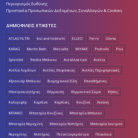
Περιορισμός Ευθύνης
Προστασία Προσωπικών Δεδομένων, Συναλλαγών & Cookies
ΔΗΜΟΦΙΛΕΙΣ ΕΤΙΚΕΤΕΣ
ATLAS FILTRI
bizi and tedeschi
ELLECI
Ferro
Gloria
KARAG
Martin Bath
Meccalte
MIYAKE
Pedrollo
Plus
Splendid
Έπιπλα Μπάνιου
Ανταλλακτικό
Αντλία
Αντλία Λυμάτων
Αντλίες Επιφάνειας
Αντλίες Περιφερειακές
Αξεσουάρ Μπάνιου
Βιομηχανικά Είδη
Επικαθήμενος
Ηλεκτροκινητήρας
Θέρμανση
Θερμαντικό Σώμα
Κήπος
Καλοριφέρ
Καμπίνα
Καμπίνες
Κουζίνα
Λεκάνη
ΜΠΑΝΙΟ
Μπαταρία Κουζίνας
Μπαταρία Μπάνιου
Μπαταρία Νεροχύτη
Μπαταρία Νιπτήρος
Μπαταρία λουτρού
Νεροχύτης
Νιπτήρας
Πετσετοκρεμάστρα
Πλακάκια