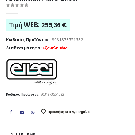
0
out of 5
Τιμή WEB:
255,36
€
Κωδικός Προϊόντος:
8031873551582
Διαθεσιμότητα:
Εξαντλημένο
Κωδικός Προϊόντος:
8031873551582
Προσθήκη στα Αγαπημένα
ΠΕΡΙΓΡΑΦΉ