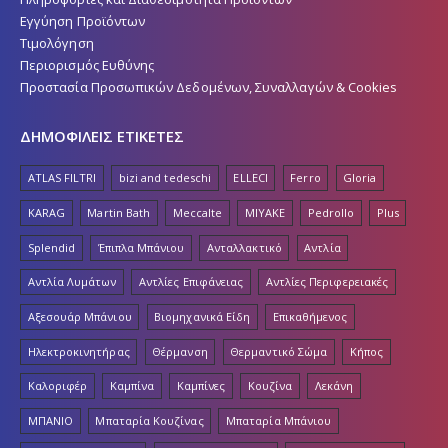
Εγγύηση Προϊόντων
Τιμολόγηση
Περιορισμός Ευθύνης
Προστασία Προσωπικών Δεδομένων, Συναλλαγών & Cookies
ΔΗΜΟΦΙΛΕΙΣ ΕΤΙΚΕΤΕΣ
ATLAS FILTRI
bizi and tedeschi
ELLECI
Ferro
Gloria
KARAG
Martin Bath
Meccalte
MIYAKE
Pedrollo
Plus
Splendid
Έπιπλα Μπάνιου
Ανταλλακτικό
Αντλία
Αντλία Λυμάτων
Αντλίες Επιφάνειας
Αντλίες Περιφερειακές
Αξεσουάρ Μπάνιου
Βιομηχανικά Είδη
Επικαθήμενος
Ηλεκτροκινητήρας
Θέρμανση
Θερμαντικό Σώμα
Κήπος
Καλοριφέρ
Καμπίνα
Καμπίνες
Κουζίνα
Λεκάνη
ΜΠΑΝΙΟ
Μπαταρία Κουζίνας
Μπαταρία Μπάνιου