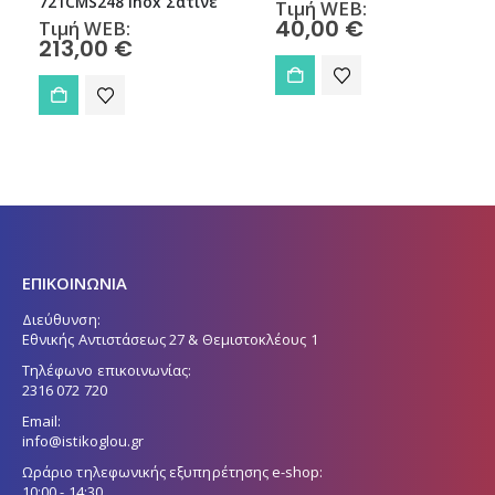
721CMS248 Inox Σατινέ
Τιμή WEB:
40,00
€
Τιμή WEB:
213,00
€
ΕΠΙΚΟΙΝΩΝΙΑ
Διεύθυνση:
Εθνικής Αντιστάσεως 27 & Θεμιστοκλέους 1
Τηλέφωνο επικοινωνίας:
2316 072 720
Email:
info@istikoglou.gr
Ωράριο τηλεφωνικής εξυπηρέτησης e-shop:
10:00 - 14:30