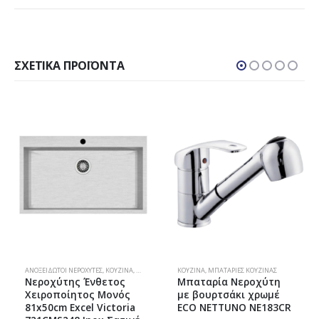
ΣΧΕΤΙΚΆ ΠΡΟΪΌΝΤΑ
ΧΎΤΕΣ
ΑΝΟΞΕΊΔΩΤΟΙ ΝΕΡΟΧΎΤΕΣ
,
ΚΟΥΖΊΝΑ
,
ΝΕΡΟΧΎΤΕΣ
ΚΟΥΖΊΝΑ
,
ΜΠΑΤΑΡΊΕΣ ΚΟΥΖΊΝΑΣ
Νεροχύτης Ένθετος
Μπαταρία Νεροχύτη
Χειροποίητος Μονός
με βουρτσάκι χρωμέ
81x50cm Excel Victoria
ECO NETTUNO NE183CR